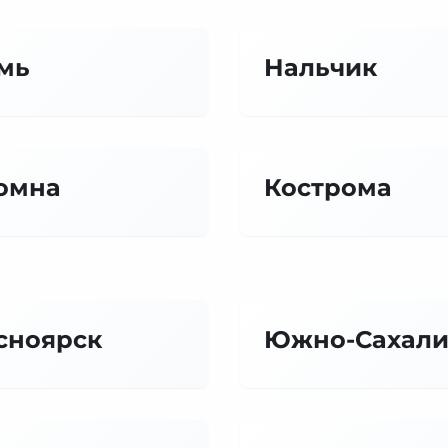
мь
Нальчик
омна
Кострома
сноярск
Южно-Сахали