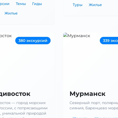
урсии
Темы
Гиды
Туры
Жилье
Жилье
380 экскурсий
339 эк
дивосток
Мурманск
осток — город морских
Северный порт, полярн
России, с потрясающими
сияния, Баренцево море
, уникальной природой