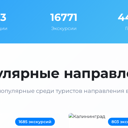
93
16771
4
ции
Экскурсии
улярные направл
опулярные среди туристов направления 
1685 экскурсий
803 эк