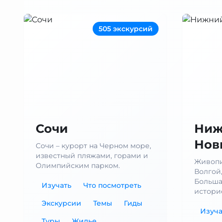
505 экскурсий
Сочи
Ниж
Нов
Сочи – курорт на Черном море,
известный пляжами, горами и
Живопи
Олимпийским парком.
Волгой
Больша
Изучать
Что посмотреть
истори
Экскурсии
Темы
Гиды
Изуча
Туры
Жилье