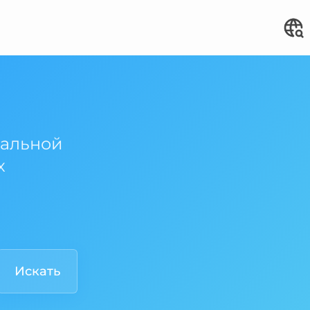
кальной
х
Искать