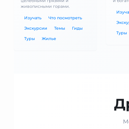
целебными грязями и
и бога
живописными горами.
Изуча
Изучать
Что посмотреть
Экск
Экскурсии
Темы
Гиды
Туры
Туры
Жилье
Д
М