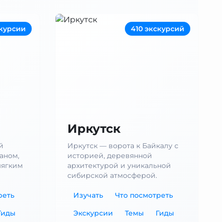
курсии
410 экскурсий
Иркутск
й
Иркутск — ворота к Байкалу с
аном,
историей, деревянной
мягким
архитектурой и уникальной
сибирской атмосферой.
реть
Изучать
Что посмотреть
Гиды
Экскурсии
Темы
Гиды