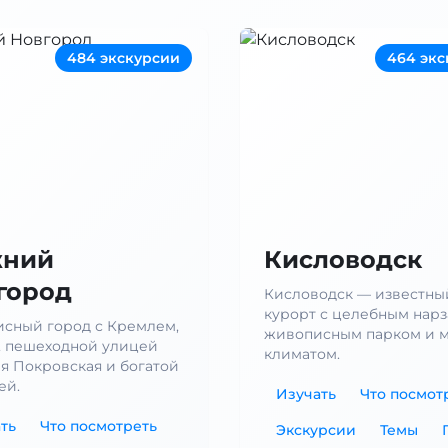
484 экскурсии
464 экс
ний
Кисловодск
город
Кисловодск — известны
курорт с целебным нарз
сный город с Кремлем,
живописным парком и 
, пешеходной улицей
климатом.
я Покровская и богатой
ей.
Изучать
Что посмот
ть
Что посмотреть
Экскурсии
Темы