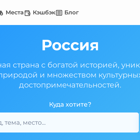
Места
Кэшбэк
Блог
Россия
ая страна с богатой историей, уни
природой и множеством культурны
достопримечательностей.
Куда хотите?