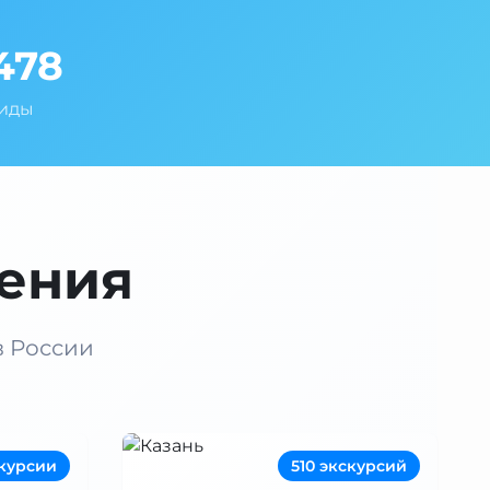
478
Гиды
ения
в России
скурсии
510 экскурсий