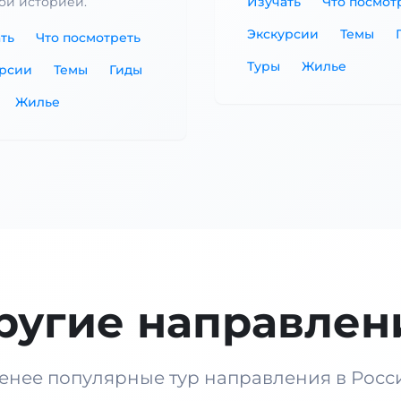
той историей.
Изучать
Что посмот
Экскурсии
Темы
ть
Что посмотреть
Туры
Жилье
урсии
Темы
Гиды
Жилье
ругие направлен
енее популярные тур направления в Росс