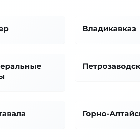
ер
Владикавказ
еральные
Петрозаводс
ы
тавала
Горно-Алтайс