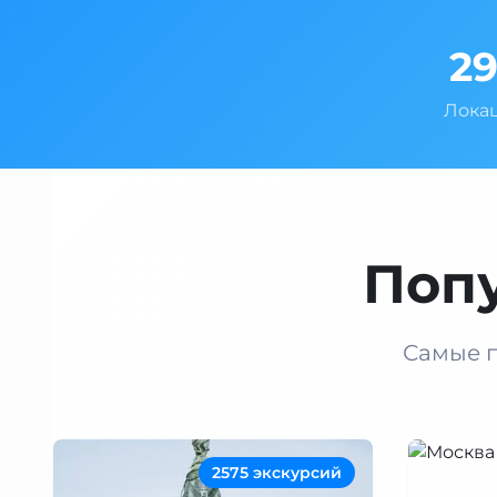
2
Лока
Поп
Самые п
2575 экскурсий