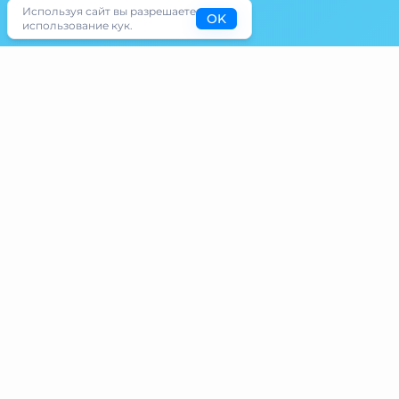
Используя сайт вы разрешаете
OK
использование кук.
Популярные
направления
Откройте для себя удивительные
впечатления в известных местах, каждое из
которых предлагает уникальные
приключения и незабываемые