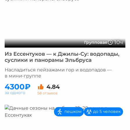
10ч
Групповая
Из Ессентуков — к Джилы-Су: водопады,
суслики и панорамы Эльбруса
Насладиться пейзажами гор и водопадов —
в мини-группе
4300₽
4.84
за одного
58 отзывов
пешком
до 5 человек