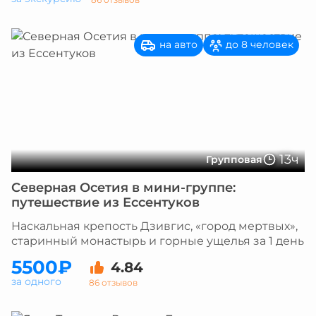
на авто
до 8 человек
13ч
Групповая
Северная Осетия в мини-группе:
путешествие из Ессентуков
Наскальная крепость Дзивгис, «город мертвых»,
старинный монастырь и горные ущелья за 1 день
5500₽
4.84
за одного
86 отзывов