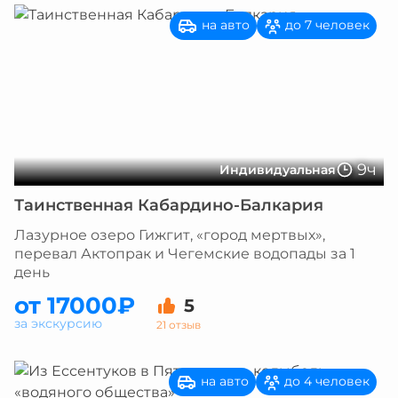
на авто
до 7 человек
9ч
Индивидуальная
Таинственная Кабардино-Балкария
Лазурное озеро Гижгит, «город мертвых»,
перевал Актопрак и Чегемские водопады за 1
день
от 17000₽
5
за экскурсию
21 отзыв
на авто
до 4 человек