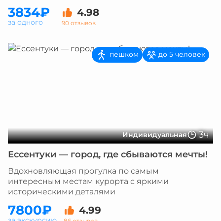
3834₽
4.98
за одного
90 отзывов
пешком
до 5 человек
3ч
Индивидуальная
Ессентуки — город, где сбываются мечты!
Вдохновляющая прогулка по самым
интересным местам курорта с яркими
историческими деталями
7800₽
4.99
за экскурсию
86 отзывов