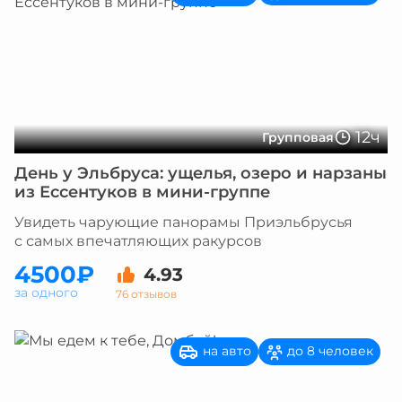
12ч
Групповая
День у Эльбруса: ущелья, озеро и нарзаны
из Ессентуков в мини-группе
Увидеть чарующие панорамы Приэльбрусья
с самых впечатляющих ракурсов
4500₽
4.93
за одного
76 отзывов
на авто
до 8 человек