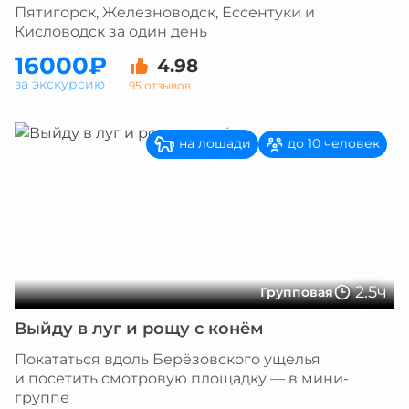
Пятигорск, Железноводск, Ессентуки и
Кисловодск за один день
16000₽
4.98
за экскурсию
95 отзывов
на лошади
до 10 человек
2.5ч
Групповая
Выйду в луг и рощу с конём
Покататься вдоль Берёзовского ущелья
и посетить смотровую площадку — в мини-
группе