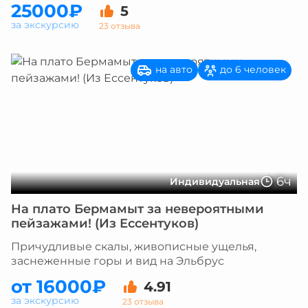
25000₽
5
за экскурсию
23 отзыва
на авто
до 6 человек
6ч
Индивидуальная
На плато Бермамыт за невероятными
пейзажами! (Из Ессентуков)
Причудливые скалы, живописные ущелья,
заснеженные горы и вид на Эльбрус
от 16000₽
4.91
за экскурсию
23 отзыва