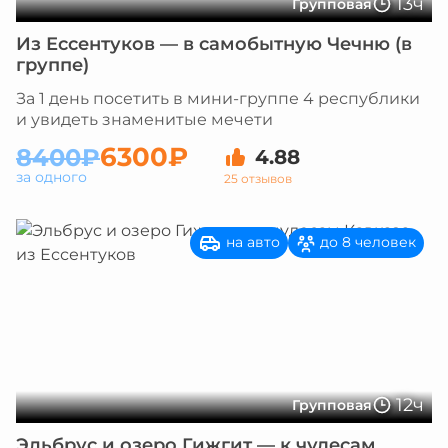
13ч
Групповая
Из Ессентуков — в самобытную Чечню (в
группе)
За 1 день посетить в мини-группе 4 республики
и увидеть знаменитые мечети
6300₽
8400₽
4.88
за одного
25 отзывов
на авто
до 8 человек
12ч
Групповая
Эльбрус и озеро Гижгит — к чудесам