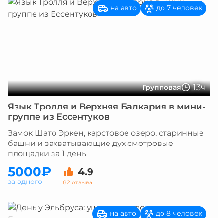
на авто
до 7 человек
13ч
Групповая
Язык Тролля и Верхняя Балкария в мини-
группе из Ессентуков
Замок Шато Эркен, карстовое озеро, старинные
башни и захватывающие дух смотровые
площадки за 1 день
5000₽
4.9
за одного
82 отзыва
на авто
до 8 человек