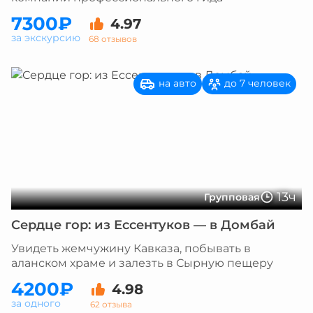
7300₽
4.97
за экскурсию
68 отзывов
на авто
до 7 человек
13ч
Групповая
Сердце гор: из Ессентуков — в Домбай
Увидеть жемчужину Кавказа, побывать в
аланском храме и залезть в Сырную пещеру
4200₽
4.98
за одного
62 отзыва