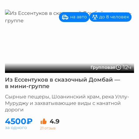
на авто
до 8 человек
12ч
Групповая
Из Ессентуков в сказочный Домбай —
в мини-группе
Сырные пещеры, Шоанинский храм, река Уллу-
Муруджу и захватывающие виды с канатной
дороги
4500₽
4.9
за одного
21 отзыв