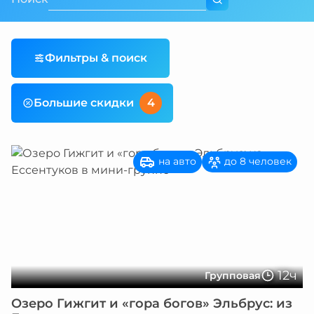
Фильтры & поиск
Большие скидки
4
на авто
до 8 человек
12ч
Групповая
Озеро Гижгит и «гора богов» Эльбрус: из