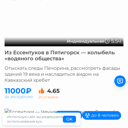
5.5ч
Индивидуальная
Из Ессентуков в Пятигорск — колыбель
«водяного общества»
Отыскать следы Печорина, рассмотреть фасады
зданий 19 века и насладиться видом на
Кавказский хребет
11000₽
4.65
за экскурсию
20 отзывов
на авто
до 8 человек
Используя сайт вы разрешаете
OK
использование кук.