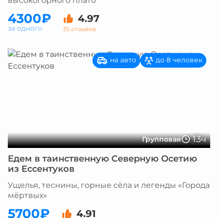
высокогорного плато
4300₽
4.97
за одного
35 отзывов
на авто
до 8 человек
13ч
Групповая
Едем в таинственную Северную Осетию
из Ессентуков
Ущелья, теснины, горные сёла и легенды «Города
мёртвых»
5700₽
4.91