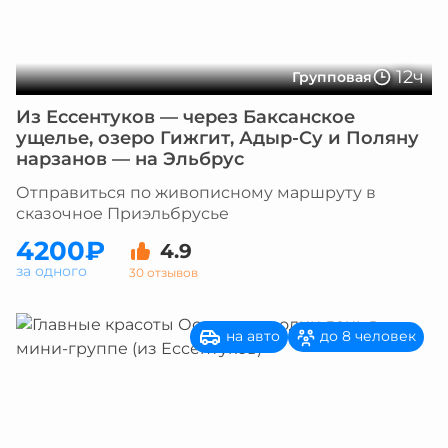
12ч
Групповая
Из Ессентуков — через Баксанское
ущелье, озеро Гижгит, Адыр-Су и Поляну
нарзанов — на Эльбрус
Отправиться по живописному маршруту в
сказочное Приэльбрусье
4200₽
4.9
за одного
30 отзывов
на авто
до 8 человек