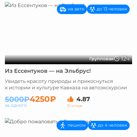
на авто
до 13 человек
12ч
Групповая
Из Ессентуков — на Эльбрус!
Увидеть красоту природы и прикоснуться
к истории и культуре Кавказа на автоэкскурсии
4250₽
5000₽
4.87
за одного
31 отзыв
пешком
до 4 человек