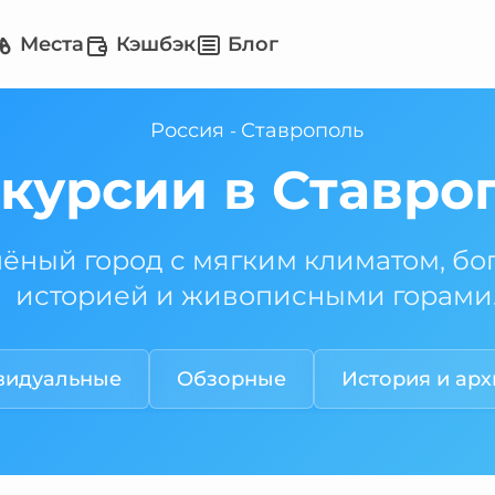
Места
Кэшбэк
Блог
Россия
Ставрополь
-
курсии в Ставро
ёный город с мягким климатом, бо
историей и живописными горами
видуальные
Обзорные
История и арх