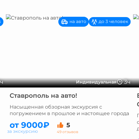
на авто
к
до 3 человек
2ч
3ч
Индивидуальная
Ставрополь на авто!
Насыщенная обзорная экскурсия с
погружением в прошлое и настоящее города
от 9000₽
5
за экскурсию
49 отзывов