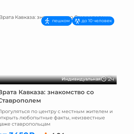
пешком
до 10 человек
2ч
Индивидуальная
Врата Кавказа: знакомство со
Ставрополем
Прогуляться по центру с местным жителем и
открыть любопытные факты, неизвестные
даже ставропольцам