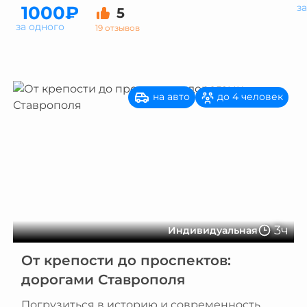
з
1000₽
5
за одного
19 отзывов
на авто
до 4 человек
3ч
Индивидуальная
От крепости до проспектов:
дорогами Ставрополя
Погрузиться в историю и современность