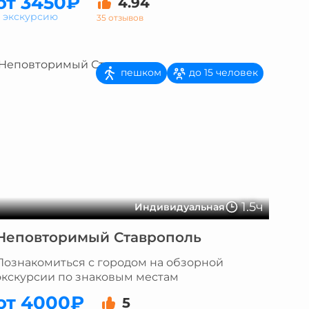
от 3450₽
4.94
а экскурсию
35 отзывов
пешком
до 15 человек
1.5ч
Индивидуальная
Неповторимый Ставрополь
Познакомиться с городом на обзорной
экскурсии по знаковым местам
от 4000₽
5