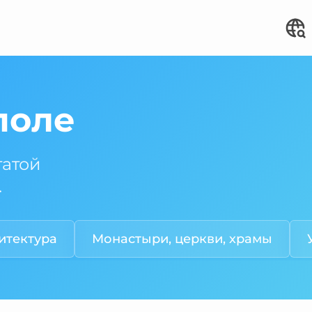
поле
гатой
.
итектура
Монастыри, церкви, храмы