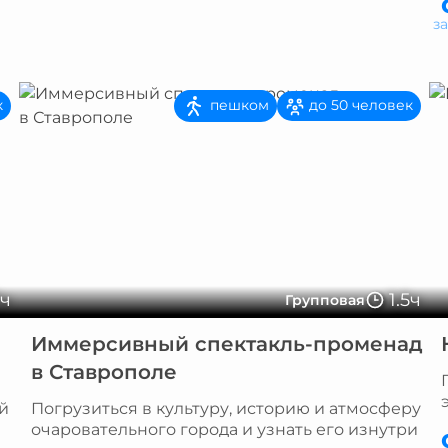
з
пешком
к
до 50 человек
2ч
1.5ч
Групповая
Иммерсивный спектакль-променад
в Ставрополе
й
Погрузиться в культуру, историю и атмосферу
очаровательного города и узнать его изнутри