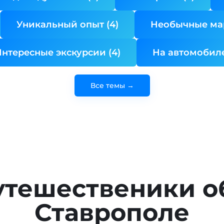
Уникальный опыт (4)
Необычные ма
нтересные экскурсии (4)
На автомобиле
Все темы →
утешественики о
Ставрополе