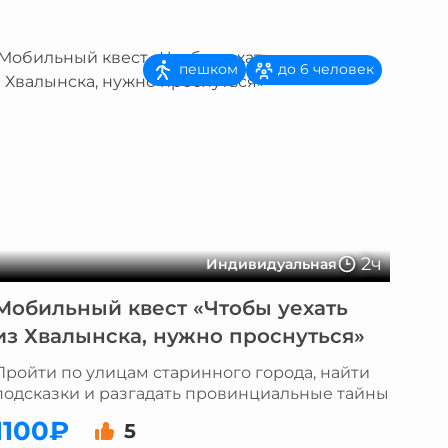
пешком
до 6 человек
2ч
Индивидуальная
Мобильный квест «Чтобы уехать
из Хвалынска, нужно проснуться»
Пройти по улицам старинного города, найти
подсказки и разгадать провинциальные тайны
1100₽
5