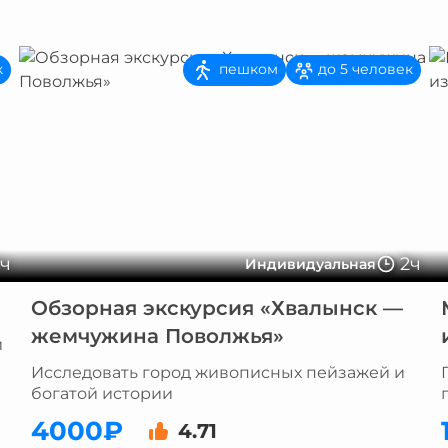
пешком
к
до 5 человек
5ч
2ч
Индивидуальная
Обзорная экскурсия «Хвалынск —
жемчужина Поволжья»
й
Исследовать город живописных пейзажей и
богатой истории
4000₽
4.71