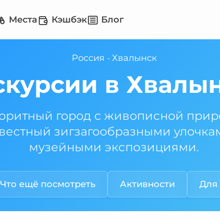
Места
Кэшбэк
Блог
Россия
Хвалынск
-
скурсии в Хвалы
оритный город с живописной прир
вестный зигзагообразными улочка
музейными экспозициями.
Что ещё посмотреть
Активности
Для