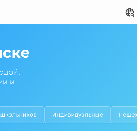
нске
одой,
ми и
 школьников
Индивидуальные
Пеше