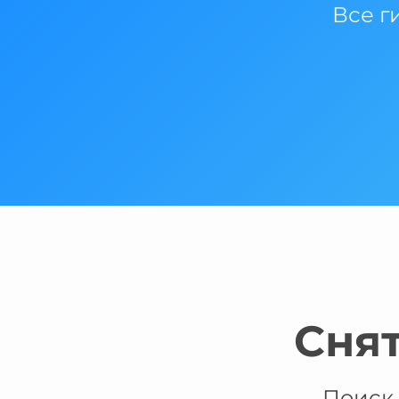
Все г
Сня
Поиск 