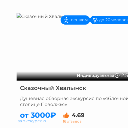
пешком
до 20 челове
2.
Индивидуальная
Сказочный Хвалынск
Душевная обзорная экскурсия по «яблочно
столице Поволжья»
от 3000₽
4.69
за экскурсию
16 отзывов