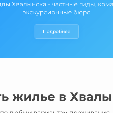
иды Хвалынска - частные гиды, ком
экскурсионные бюро
Подробнее
ть жилье в Хвалы
по любым вариантам проживания -