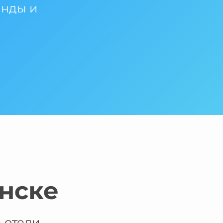
анды и
нске
 отели,