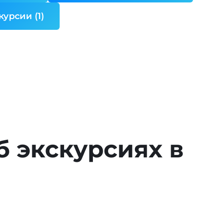
урсии (1)
б экскурсиях в