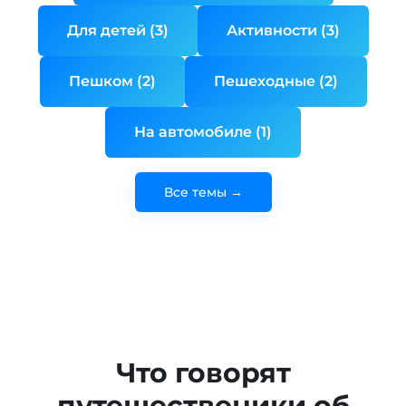
Для детей (3)
Активности (3)
Пешком (2)
Пешеходные (2)
На автомобиле (1)
Все темы →
Что говорят
путешественики об