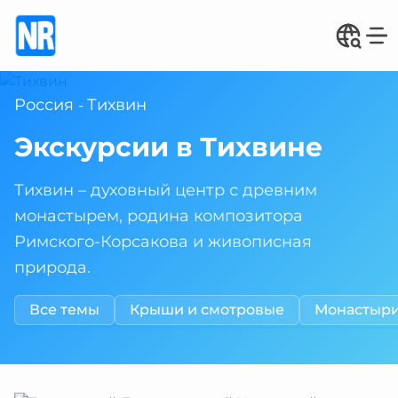
Россия
Тихвин
-
Экскурсии в Тихвине
Тихвин – духовный центр с древним
монастырем, родина композитора
Римского-Корсакова и живописная
природа.
Все темы
Крыши и смотровые
Монастыри