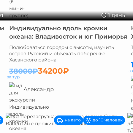
ня
1 день
ым
Индивидуально вдоль кромки
океана: Владивосток и юг Приморья
Полюбоваться городом с высоты, изучить
остров Русский и объехать побережье
Хасанского района
34200₽
38000₽
з
за тур
Александр
на авто
к
до 10 человек