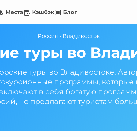
Места
Кэшбэк
Блог
Россия
Владивосток
-
ие туры во Влад
орские туры во Владивостоке. Автор
скурсионные программы, которые мо
 включают в себя богатую програм
сий, но предлагают туристам боль