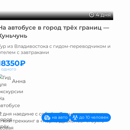
4 дня
На автобусе в город трёх границ —
Хуньчунь
Тур из Владивостока с гидом-переводчиком и
отелем с завтраками
18350₽
а одного
Анна
на авто
до 10 человек