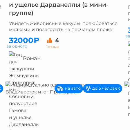
и ущелье Дарданеллы (в мини-
й
группе)
Увидеть живописные кекуры, полюбоваться
маяками и позагорать на песчаном пляже
з
32000₽
4
за одного
1 отзыв
Роман
на авто
к
до 5 человек