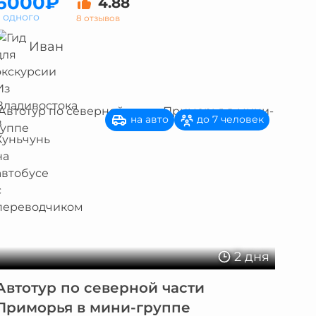
6000₽
4.88
а одного
8 отзывов
Иван
на авто
до 7 человек
2 дня
Автотур по северной части
Приморья в мини-группе