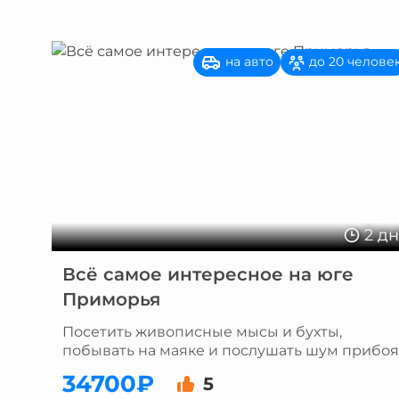
на авто
до 20 челове
2 д
Всё самое интересное на юге
Приморья
Посетить живописные мысы и бухты,
побывать на маяке и послушать шум прибоя
34700₽
5