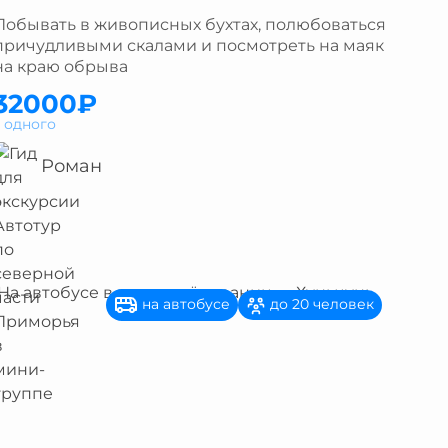
Побывать в живописных бухтах, полюбоваться
причудливыми скалами и посмотреть на маяк
на краю обрыва
32000₽
а одного
Роман
на автобусе
до 20 человек