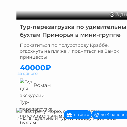
3 д
Тур-перезагрузка по удивительн
бухтам Приморья в мини-группе
Прокатиться по полуострову Краббе,
отдохнуть на пляже и подняться на Замок
принцессы
40000₽
за одного
Роман
на авто
до 4 челове