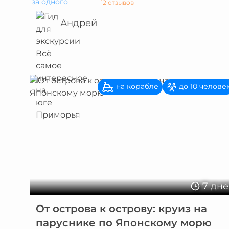
за одного
12 отзывов
Андрей
на корабле
до 10 челове
7 дн
От острова к острову: круиз на
паруснике по Японскому морю