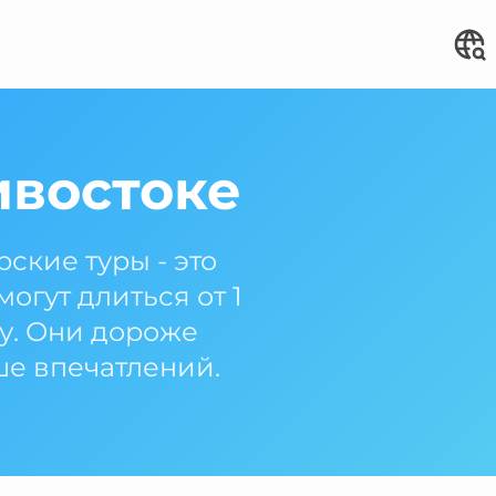
ивостоке
ские туры - это
гут длиться от 1
му. Они дороже
ше впечатлений.