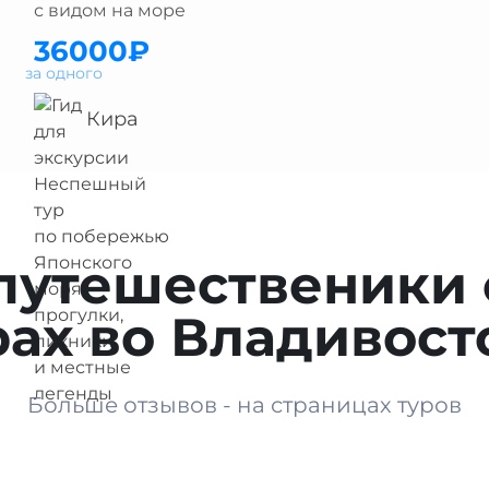
с видом на море
36000₽
за одного
Кира
 путешественики 
рах во Владивост
Больше отзывов - на страницах туров