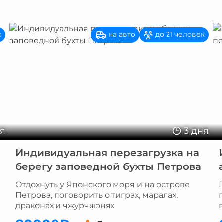
на авто
к
до 21 человек
ня
3 дня
Индивидуальная перезагрузка на
берегу заповедной бухты Петрова
Отдохнуть у Японского моря и на острове
Петрова, поговорить о тиграх, маралах,
драконах и чжурчжэнях