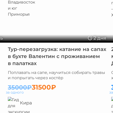
нь
2 дня
Тур-перезагрузка: катание на сапах
в бухте Валентин с проживанием
в палатках
Поплавать на сапе, научиться собирать травы
и попрыгать через костёр
31500₽
35000₽
за одного
з
Кира