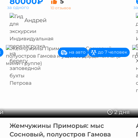
80000₽
5
за одного
з
10 отзывов
Андрей
на авто
к
до 7 человек
ей
2 дня
Жемчужины Приморья: мыс
Сосновый, полуостров Гамова