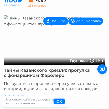
1100₽
4.97
за одного
235 отзывов
пешком
до 35 человек
1.5ч
Групповая
Тайны Казанского кремля: прогулка
с фонарщиком Фаролеро
Погрузиться в прошлое через увлекательные
истории, звуки и запахи, сюрпризы и находки
2800₽
4.84
Используя сайт вы разрешаете
OK
за одного
227 отзывов
использование кук.