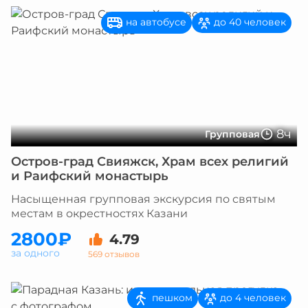
на автобусе
до 40 человек
8ч
Групповая
Остров-град Свияжск, Храм всех религий
и Раифский монастырь
Насыщенная групповая экскурсия по святым
местам в окрестностях Казани
2800₽
4.79
за одного
569 отзывов
пешком
до 4 человек