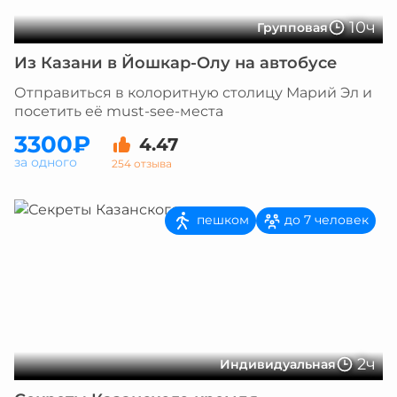
10ч
Групповая
Из Казани в Йошкар-Олу на автобусе
Отправиться в колоритную столицу Марий Эл и
посетить её must-see-места
3300₽
4.47
за одного
254 отзыва
пешком
до 7 человек
2ч
Индивидуальная