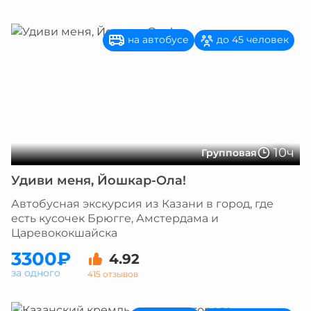
на автобусе
до 45 человек
10ч
Групповая
Удиви меня, Йошкар-Ола!
Автобусная экскурсия из Казани в город, где
есть кусочек Брюгге, Амстердама и
Царевококшайска
3300₽
4.92
за одного
415 отзывов