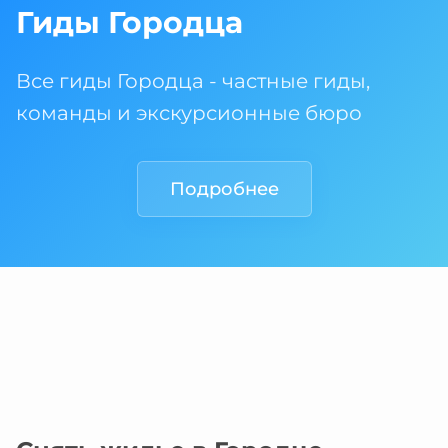
Гиды Городца
Все гиды Городца - частные гиды,
команды и экскурсионные бюро
Подробнее