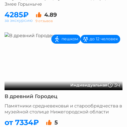
Змее Горыныче
4285₽
4.89
за экскурсию
9 отзывов
пешком
до 12 человек
3ч
Индивидуальная
В древний Городец
Памятники средневековья и старообрядчества в
музейной столице Нижегородской области
от 7334₽
5