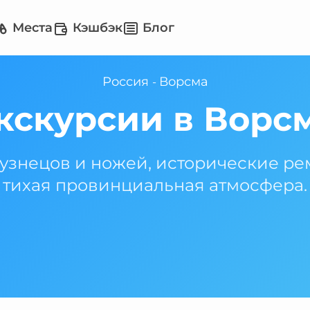
Места
Кэшбэк
Блог
Россия
Ворсма
-
кскурсии в Ворс
кузнецов и ножей, исторические ре
тихая провинциальная атмосфера.