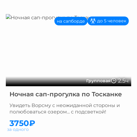
до 5 человек
на сапборде
2.5ч
Групповая
Ночная сап-прогулка по Тосканке
Увидеть Ворсму с неожиданной стороны и
полюбоваться озером... с подсветкой!
3750₽
за одного