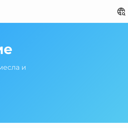
ме
месла и