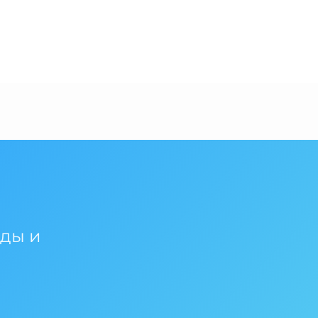
нды и