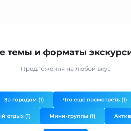
е темы и форматы экскурси
Предложения на любой вкус
За городом (1)
Что ещё посмотреть (1)
й отдых (1)
Мини-группы (1)
Актив