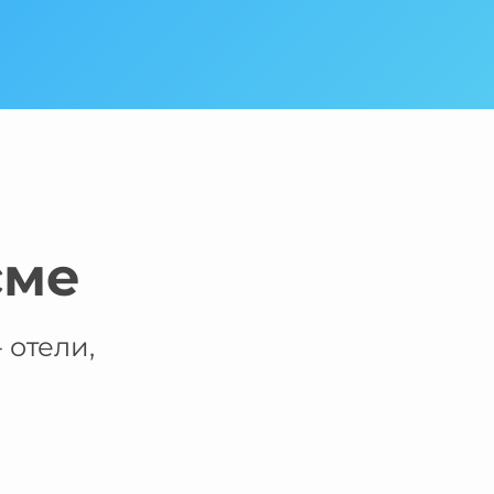
сме
 отели,