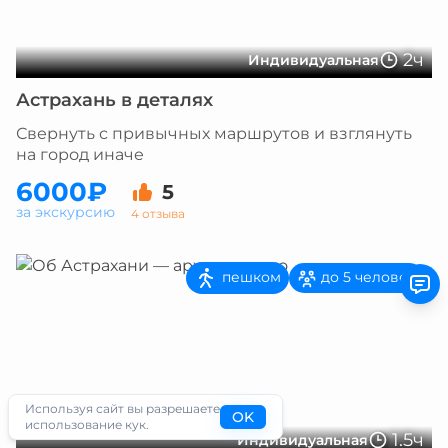
2ч
Индивидуальная
Астрахань в деталях
Свернуть с привычных маршрутов и взглянуть
на город иначе
6000₽
5
за экскурсию
4 отзыва
пешком
до 5 человек
Используя сайт вы разрешаете
OK
использование кук.
1.5ч
Индивидуальная