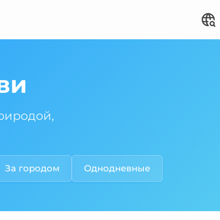
ви
риродой,
За городом
Однодневные