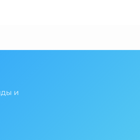
нды и