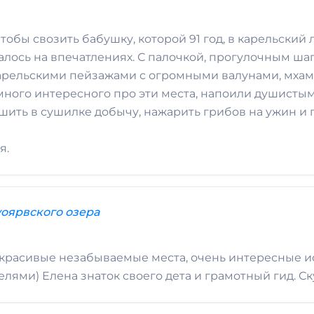
тобы свозить бабушку, которой 91 год, в карельский
залось на впечатлениях. С палочкой, прогулочным ш
карельскими пейзажами с огромными валунами, мхами
ного интересного про эти места, напоили душистым 
ить в сушилке добычу, нажарить грибов на ужин и п
я.
оярвского озера
красивые незабываемые места, очень интересные ис
ями) Елена знаток своего дета и грамотный гид. Скуч