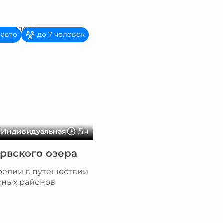
 авто
до 7 человек
5ч
Индивидуальная
рвского озера
релии в путешествии
сных районов