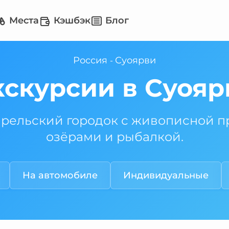
Места
Кэшбэк
Блог
Россия
Суоярви
-
кскурсии в Суояр
арельский городок с живописной п
озёрами и рыбалкой.
На автомобиле
Индивидуальные