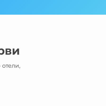
рви
 отели,