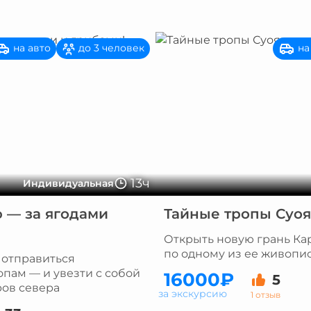
на авто
на
до 3 человек
13ч
Индивидуальная
 — за ягодами
Тайные тропы Суоя
Открыть новую грань Ка
по одному из ее живопи
 отправиться
пам — и увезти с собой
16000₽
5
ов севера
за экскурсию
1 отзыв