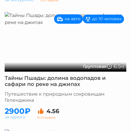
9 отзывов
на авто
до 10 человек
6.5ч
Групповая
Тайны Пшады: долина водопадов и
сафари по реке на джипах
Путешествие к природным сокровищам
Геленджика
2900₽
4.56
за одного
9 отзывов