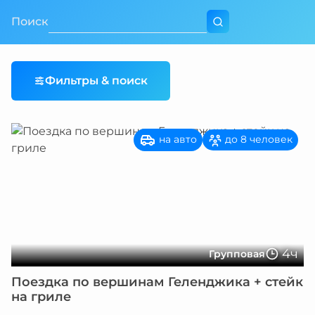
Поиск
Фильтры & поиск
на авто
до 8 человек
4ч
Групповая
Поездка по вершинам Геленджика + стейк
на гриле