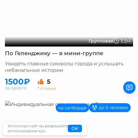
1.5ч
Групповая
По Геленджику — в мини-группе
Увидеть главные символы города и услышать
небанальные истории
1500₽
5
за одного
7 отзывов
до 5 человек
на сапборде
Используя сайт вы разрешаете
OK
использование кук.