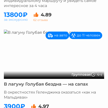
индивидуальному маршруту и увидеть самое
интересное за 4 часа
13800₽
4.89
за экскурсию
62 отзыва
на авто
до 11 человек
4ч
Групповая
В лагуну Голубая бездна — на сапах
В окрестностях Геленджика оказаться «как на
Мальдивах»
3900₽
4.97