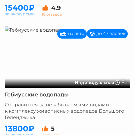
15400₽
4.9
за экскурсию
10 отзывов
на авто
до 4 человек
5ч
Индивидуальная
Гебиусские водопады
Отправиться за незабываемыми видами
к комплексу живописных водопадов Большого
Геленджика
13800₽
5
за экскурсию