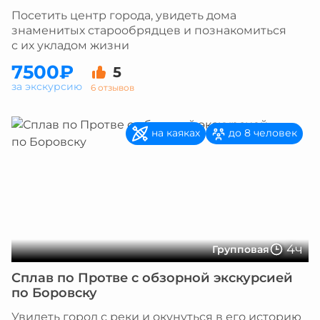
Посетить центр города, увидеть дома
знаменитых старообрядцев и познакомиться
с их укладом жизни
7500₽
5
за экскурсию
6 отзывов
на каяках
до 8 человек
4ч
Групповая
Сплав по Протве с обзорной экскурсией
по Боровску
Увидеть город с реки и окунуться в его историю