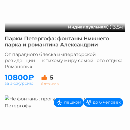
3.5ч
Индивидуальная
Парки Петергофа: фонтаны Нижнего
парка и романтика Александрии
От парадного блеска императорской
резиденции — к тихому миру семейного отдыха
Романовых
10800₽
5
за экскурсию
6 отзывов
пешком
до 6 человек