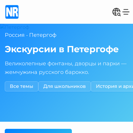
Россия
Петергоф
-
Экскурсии в Петергофе
Великолепные фонтаны, дворцы и парки —
жемчужина русского барокко.
Все темы
Для школьников
История и арх