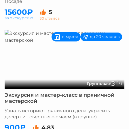
Посаде
15600₽
5
за экскурсию
30 отзывов
в музее
до 20 человек
1ч
Групповая
Экскурсия и мастер-класс в пряничной
мастерской
Узнать историю пряничного дела, украсить
десерт и... съесть его с чаем (в группе)
900₽
4.83