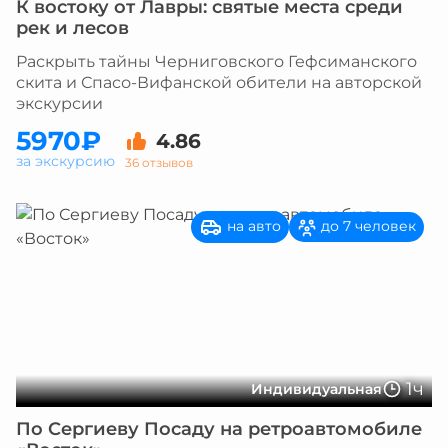
К востоку от Лавры: святые места среди
рек и лесов
Раскрыть тайны Черниговского Гефсиманского
скита и Спасо-Вифанской обители на авторской
экскурсии
5970₽
4.86
за экскурсию
36 отзывов
на авто
до 7 человек
1ч
Индивидуальная
По Сергиеву Посаду на ретроавтомобиле