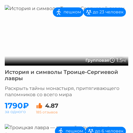
пешком
до 23 человек
1.5ч
Групповая
История и символы Троице-Сергиевой
лавры
Раскрыть тайны монастыря, притягивающего
паломников со всего мира
1790₽
4.87
за одного
185 отзывов
пешком
до 6 человек