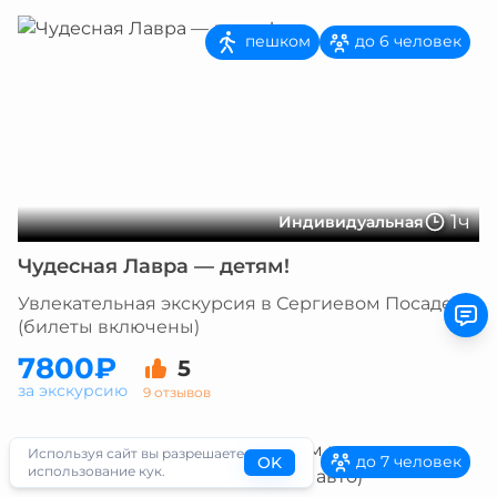
пешком
до 6 человек
1ч
Индивидуальная
Чудесная Лавра — детям!
Увлекательная экскурсия в Сергиевом Посаде
(билеты включены)
7800₽
5
за экскурсию
9 отзывов
Используя сайт вы разрешаете
до 7 человек
OK
использование кук.