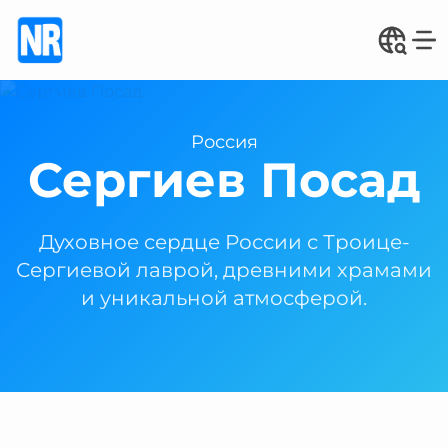
Россия
Сергиев Посад
Духовное сердце России с Троице-
Сергиевой лаврой, древними храмами
и уникальной атмосферой.