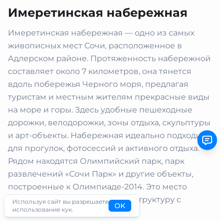
Имеретинская набережная
Имеретинская набережная — одно из самых
живописных мест Сочи, расположенное в
Адлерском районе. Протяженность набережной
составляет около 7 километров, она тянется
вдоль побережья Черного моря, предлагая
туристам и местным жителям прекрасные виды
на море и горы. Здесь удобные пешеходные
дорожки, велодорожки, зоны отдыха, скульптуры
и арт-объекты. Набережная идеально подходит
для прогулок, фотосессий и активного отдыха.
Рядом находятся Олимпийский парк, парк
развлечений «Сочи Парк» и другие объекты,
построенные к Олимпиаде-2014. Это место
сочетает современную инфраструктуру с
Используя сайт вы разрешаете
OK
использование кук.
природной красотой.