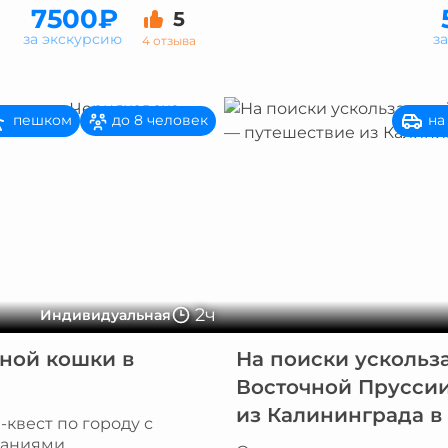
7500₽
5
за экскурсию
з
4 отзыва
пешком
на
до 8 человек
2ч
Индивидуальная
ной кошки в
На поиски усколь
Восточной Прусси
из Калининграда в
квест по городу с
даниями