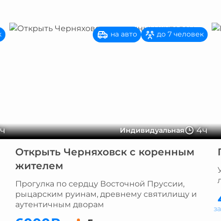
на авто
к
до 7 человек
5ч
4ч
Индивидуальная
Открыть Черняховск с коренным
жителем
Прогулка по сердцу Восточной Пруссии,
рыцарским руинам, древнему святилищу и
аутентичным дворам
з