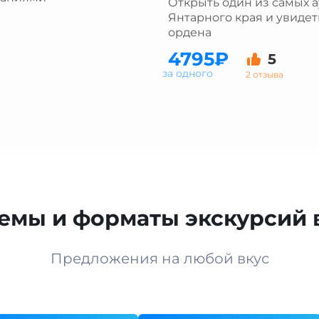
Открыть один из самых 
Янтарного края и увидет
ордена
4795₽
5
за одного
2 отзыва
емы и форматы экскурсий 
Предложения на любой вкус