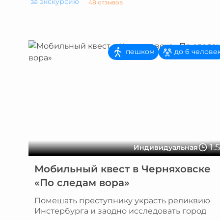
за экскурсию
48 отзывов
пешком
до 6 челове
1.
Индивидуальная
Мобильный квест в Черняховске
«По следам вора»
Помешать преступнику украсть реликвию
Инстербурга и заодно исследовать город