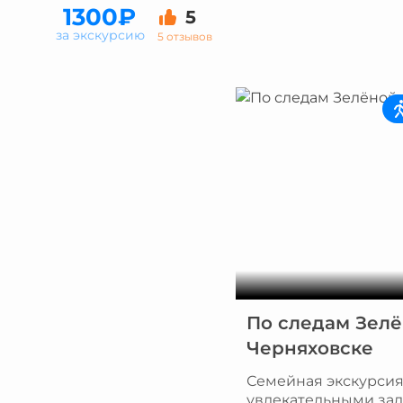
1300₽
5
за экскурсию
5 отзывов
По следам Зелё
Черняховске
Семейная экскурсия-
увлекательными за