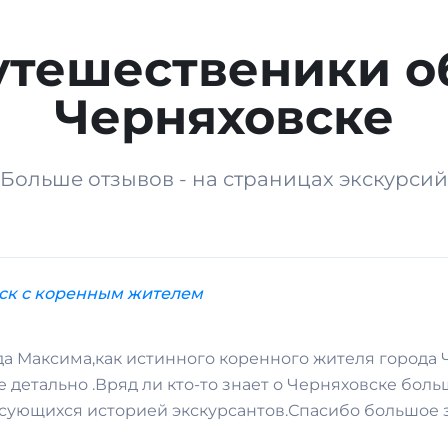
утешественики о
Черняховске
Больше отзывов - на страницах экскурсий
ск с коренным жителем
а Максима,как истинного коренного жителя города Ч
е детально .Вряд ли кто-то знает о Черняховске бо
сующихся историей экскурсантов.Спасибо большое за