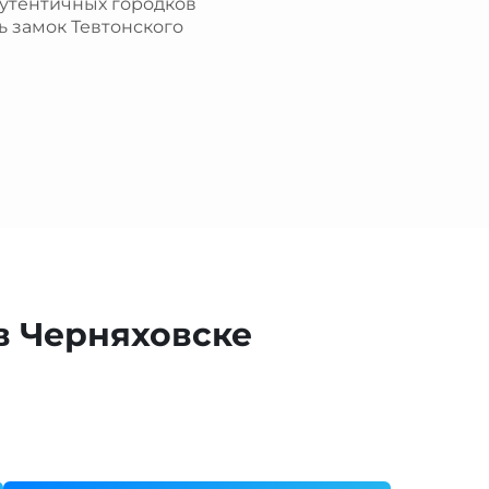
аутентичных городков
ь замок Тевтонского
в Черняховске