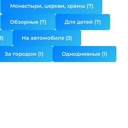
Монастыри, церкви, храмы (7)
Обзорные (7)
Для детей (7)
3)
На автомобиле (3)
За городом (1)
Однодневные (1)