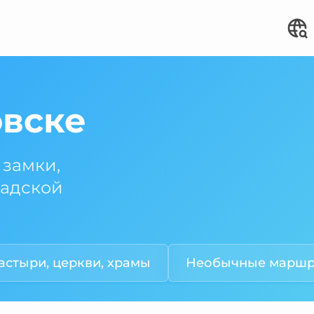
овске
 замки,
радской
стыри, церкви, храмы
Необычные маршр