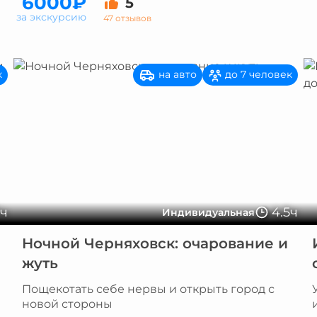
6000₽
5
за экскурсию
47 отзывов
на авто
к
до 7 человек
5ч
4.5ч
Индивидуальная
Ночной Черняховск: очарование и
жуть
Пощекотать себе нервы и открыть город с
новой стороны