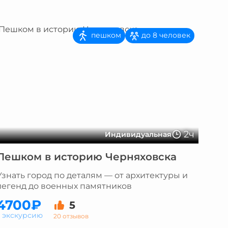
пешком
до 8 человек
2ч
Индивидуальная
Пешком в историю Черняховска
Узнать город по деталям — от архитектуры и
легенд до военных памятников
4700₽
5
а экскурсию
20 отзывов