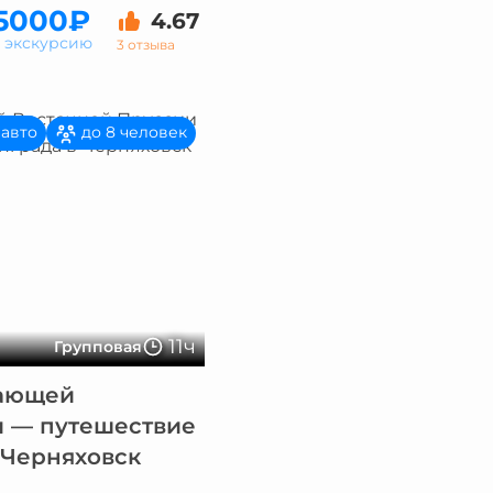
5000₽
4.67
а экскурсию
3 отзыва
 авто
до 8 человек
11ч
Групповая
зающей
и — путешествие
 Черняховск