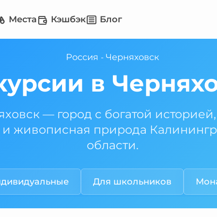
Места
Кэшбэк
Блог
Россия
Черняховск
-
курсии в Чернях
ховск — город с богатой историей,
 и живописная природа Калининг
области.
дивидуальные
Для школьников
Мона