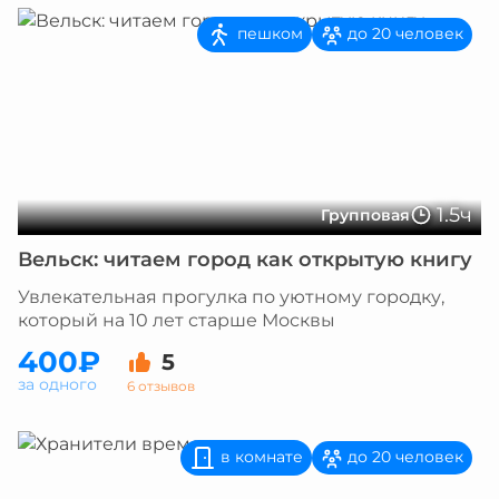
пешком
до 20 человек
1.5ч
Групповая
Вельск: читаем город как открытую книгу
Увлекательная прогулка по уютному городку,
который на 10 лет старше Москвы
400₽
5
за одного
6 отзывов
в комнате
до 20 человек