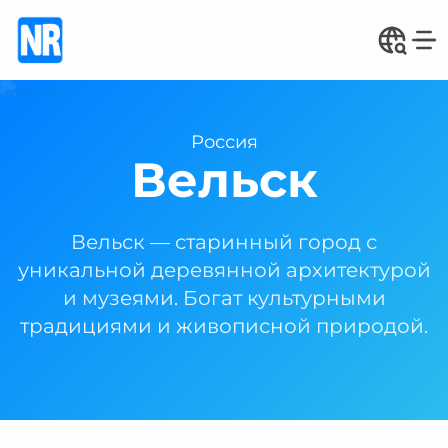
Россия
Вельск
Вельск — старинный город с
уникальной деревянной архитектурой
и музеями. Богат культурными
традициями и живописной природой.