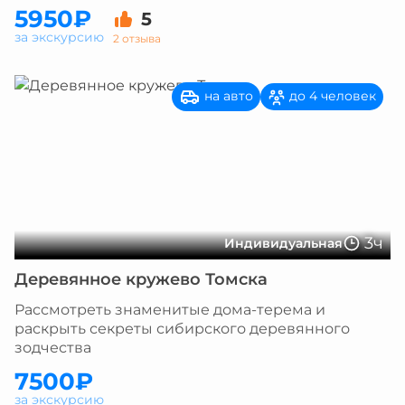
5950₽
5
за экскурсию
2 отзыва
на авто
до 4 человек
3ч
Индивидуальная
Деревянное кружево Томска
Рассмотреть знаменитые дома-терема и
раскрыть секреты сибирского деревянного
зодчества
7500₽
за экскурсию