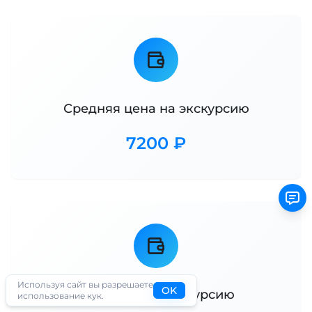
Средняя цена на экскурсию
7200 ₽
Используя сайт вы разрешаете
OK
Мин цена на экскурсию
использование кук.