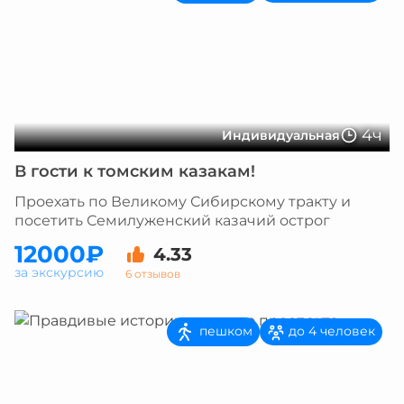
4ч
Индивидуальная
В гости к томским казакам!
Проехать по Великому Сибирскому тракту и
посетить Семилуженский казачий острог
12000₽
4.33
за экскурсию
6 отзывов
пешком
до 4 человек