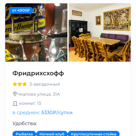
от 4900₽
Фридрихсхофф
3-звездочный
Чкалова улица, 31А
комнат: 13
в среднем:
5330₽/сутки
Удобства:
Рыбалка
Ночной клуб
Круглосуточная стойка