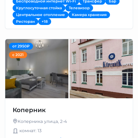
Беспроводной интернет Wi-Fi
Трансфер
Бар
Круглосуточная стойка
Телевизор
Центральное отопление
Камера хранения
Ресторан
+18
от 2950₽
с 2021
Коперник
Коперника улица, 2-4
комнат: 13