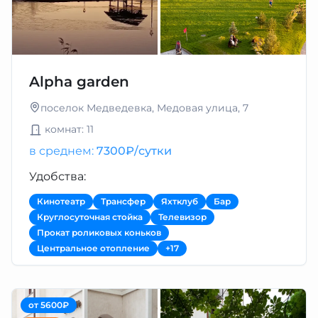
Alpha garden
поселок Медведевка, Медовая улица, 7
комнат: 11
в среднем:
7300₽/сутки
Удобства:
Кинотеатр
Трансфер
Яхтклуб
Бар
Круглосуточная стойка
Телевизор
Прокат роликовых коньков
Центральное отопление
+17
от 5600₽