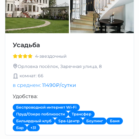
Усадьба
4-звездочный
Орловка посёлок, Заречная улица, 8
комнат: 66
в среднем:
11490₽/сутки
Удобства:
Беспроводной интернет Wi-Fi
Пруд/Озеро поблизости
Трансфер
Бильярдный клуб
Spa-Центр
Боулинг
Баня
Бар
+31