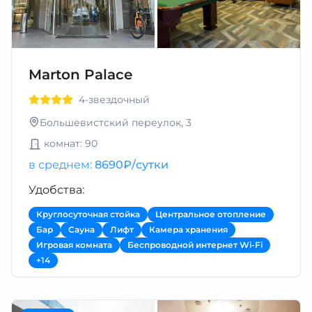
Marton Palace
4-звездочный
Большевистский переулок, 3
комнат: 90
в среднем:
8690₽/сутки
Удобства:
Круглосуточная стойка
Центральное отопление
Бар
Сауна
Лифт
Камера хранения
Игровая комната
Беспроводной интернет Wi-Fi
+14