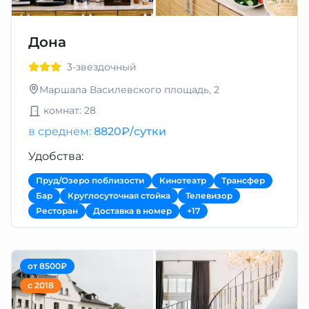
Дона
3-звездочный
Маршала Василевского площадь, 2
комнат: 28
в среднем:
8820₽/сутки
Удобства:
Пруд/Озеро поблизости
Кинотеатр
Трансфер
Бар
Круглосуточная стойка
Телевизор
Ресторан
Доставка в номер
+17
от 8500₽
с 2018