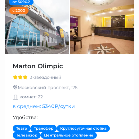
от 5090₽
с 2000
Marton Olimpic
3-звездочный
Московский проспект, 175
комнат: 22
в среднем:
5340₽/сутки
Удобства:
Театр
Трансфер
Круглосуточная стойка
Телевизор
Центральное отопление