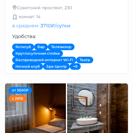
Советский проспект, 230
комнат: 14
в среднем:
3710₽/сутки
Удобства:
Яхтклуб
Бар
Телевизор
Круглосуточная стойка
Беспроводной интернет Wi-Fi
Театр
Ночной клуб
Spa-Центр
+9
от 5500₽
с 2019