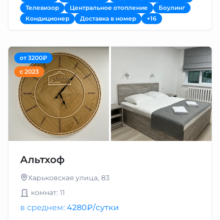
Телевизор
Центральное отопление
Боулинг
Кондиционер
Доставка в номер
+16
от 3200₽
с 2023
Альтхоф
Харьковская улица, 83
комнат: 11
в среднем:
4280₽/сутки