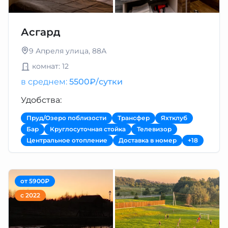
Асгард
9 Апреля улица, 88А
комнат: 12
в среднем:
5500₽/сутки
Удобства:
Пруд/Озеро поблизости
Трансфер
Яхтклуб
Бар
Круглосуточная стойка
Телевизор
Центральное отопление
Доставка в номер
+18
от 5900₽
с 2022