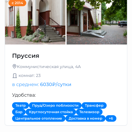
с 2014
Пруссия
Коммунистическая улица, 4А
комнат: 23
в среднем:
6030₽/сутки
Удобства:
Театр
Пруд/Озеро поблизости
Трансфер
Бар
Круглосуточная стойка
Телевизор
Центральное отопление
Доставка в номер
+6