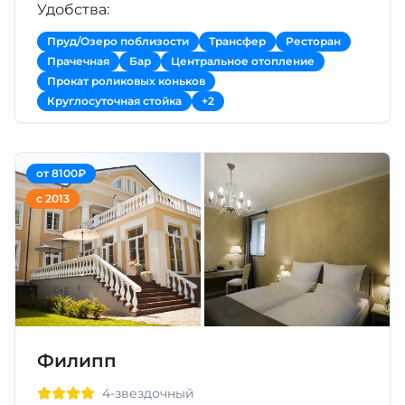
Удобства:
Пруд/Озеро поблизости
Трансфер
Ресторан
Прачечная
Бар
Центральное отопление
Прокат роликовых коньков
Круглосуточная стойка
+2
от 8100₽
с 2013
Филипп
4-звездочный