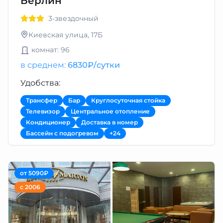
Берлин
3-звездочный
Киевская улица, 17Б
комнат: 96
в среднем:
6830₽/сутки
Удобства:
Трансфер
Бар
Круглосуточная стойка
Телевизор
Центральное отопление
Кондиционер
Доставка в номер
Бассейн с подогревом
+24
от 5090₽
с 2006