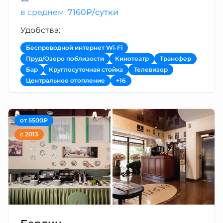
в среднем:
7160₽/сутки
Удобства:
Беспроводной интернет Wi-Fi
Пруд/Озеро поблизости
Кинотеатр
Трансфер
Бар
Круглосуточная стойка
Телевизор
Центральное отопление
+16
от 5500₽
с 2013