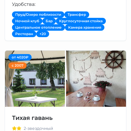
Удобства:
Пруд/Озеро поблизости
Трансфер
Ночной клуб
Бар
Круглосуточная стойка
Центральное отопление
Камера хранения
Ресторан
+20
от 4020₽
с 2007
Тихая гавань
2-звездочный