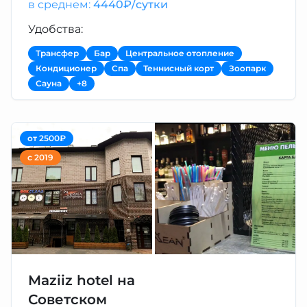
в среднем:
4440₽/сутки
Удобства:
Трансфер
Бар
Центральное отопление
Кондиционер
Спа
Теннисный корт
Зоопарк
Сауна
+8
от 2500₽
с 2019
Maziiz hotel на
Советском