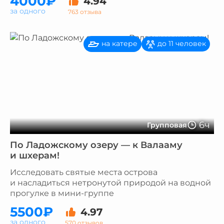
4000₽
4.94
за одного
763 отзыва
на катере
до 11 человек
6ч
Групповая
По Ладожскому озеру — к Валааму
и шхерам!
Исследовать святые места острова
и насладиться нетронутой природой на водной
прогулке в мини-группе
5500₽
4.97
за одного
570 отзывов