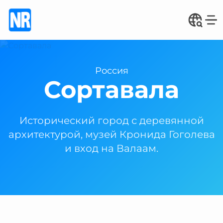
Россия
Сортавала
Исторический город с деревянной
архитектурой, музей Кронида Гоголева
и вход на Валаам.