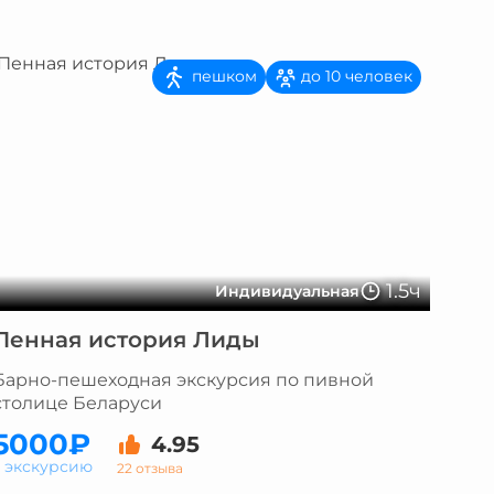
пешком
до 10 человек
1.5ч
Индивидуальная
Пенная история Лиды
Барно-пешеходная экскурсия по пивной
столице Беларуси
5000₽
4.95
а экскурсию
22 отзыва