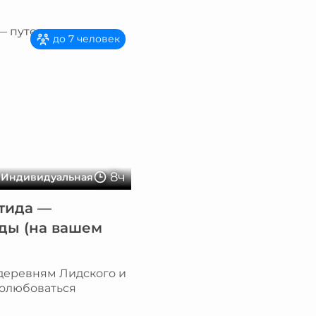
до 7 человек
8ч
Индивидуальная
тида —
ды (на вашем
деревням Лидского и
полюбоваться