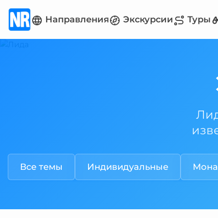
Направления
Экскурсии
Туры
Лид
изв
Все темы
Индивидуальные
Мона