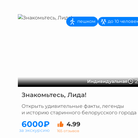
пешком
до 10 челове
Индивидуальная
Знакомьтесь, Лида!
Открыть удивительные факты, легенды
и историю старинного белорусского города
6000₽
4.99
за экскурсию
165 отзывов