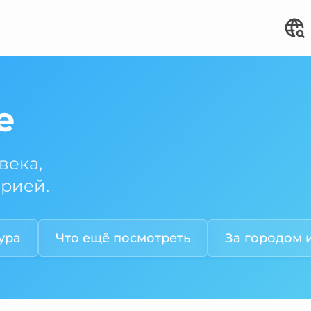
е
века,
орией.
ура
Что ещё посмотреть
За городом 