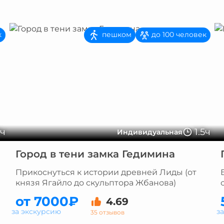
пешком
к
до 100 человек
2ч
1.5ч
Индивидуальная
Город в тени замка Гедимина
Прикоснуться к истории древней Лиды (от
князя Ягайло до скульптора Жбанова)
от 7000₽
4.69
за экскурсию
з
35 отзывов