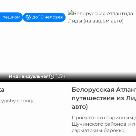
пешком
до 10 человек
1.5ч
Индивидуальная
ка
Белорусская Атлан
путешествие из Ли
судьбу города
авто)
Проехать по старинным 
Щучинского районов и 
сарматским барокко