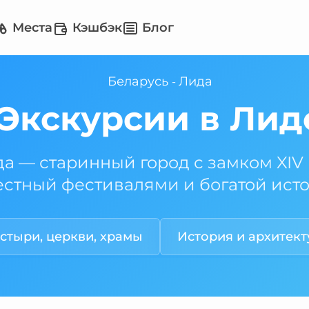
Места
Кэшбэк
Блог
Беларусь
Лида
-
Экскурсии в Лид
а — старинный город с замком XIV 
естный фестивалями и богатой ист
стыри, церкви, храмы
История и архитект