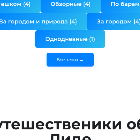
ешком (4)
Обзорные (4)
По барам 
За городом и природа (4)
За городом (4
Однодневные (1)
Все темы →
утешественики о
Лиде