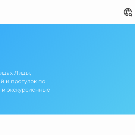
идах Лиды,
й и прогулок по
ы и экскурсионные