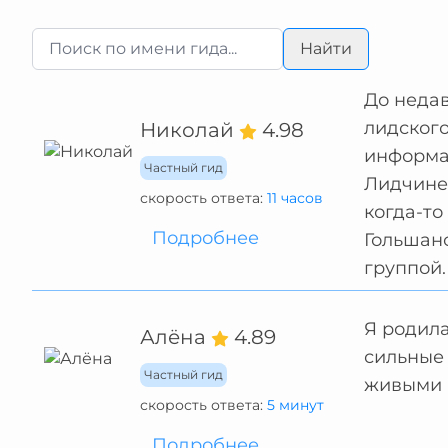
Найти
До неда
лидского
Николай
4.98
информац
Частный гид
Лидчине.
скорость ответа:
11 часов
когда-то
Подробнее
Гольшанс
группой.
Я родила
Алёна
4.89
сильные 
Частный гид
живыми 
скорость ответа:
5 минут
Подробнее