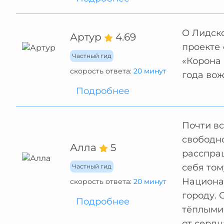
О Лидско
Артур
4.69
проекте 
Частный гид
«Корона 
скорость ответа:
20 минут
года вож
Подробнее
Почти вс
свободно
Алла
5
расспра
себя том
Частный гид
Национал
скорость ответа:
20 минут
городу. 
Подробнее
тёплыми
от сердц