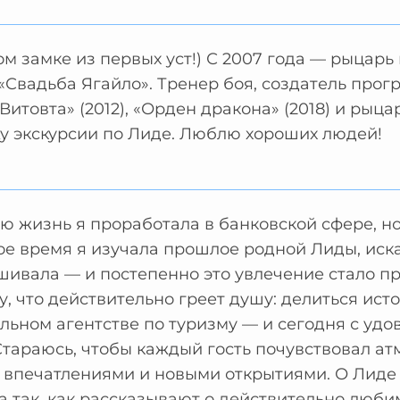
м замке из первых уст!) С 2007 года — рыцарь
«Свадьба Ягайло». Тренер боя, создатель прог
Витовта» (2012), «Орден дракона» (2018) и рыца
у экскурсии по Лиде. Люблю хороших людей!
ю жизнь я проработала в банковской сфере, но
е время я изучала прошлое родной Лиды, иска
шивала — и постепенно это увлечение стало п
у, что действительно греет душу: делиться ис
ьном агентстве по туризму — и сегодня с удо
Стараюсь, чтобы каждый гость почувствовал ат
 впечатлениями и новыми открытиями. О Лиде 
а так, как рассказывают о действительно люби