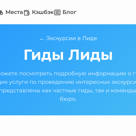
Места
Кэшбэк
Блог
← Экскурсии в Лиде
Гиды Лиды
можете посмотреть подробную информацию о г
х услуги по проведению интересных экскурси
 представлены как частные гиды, так и команд
бюро.