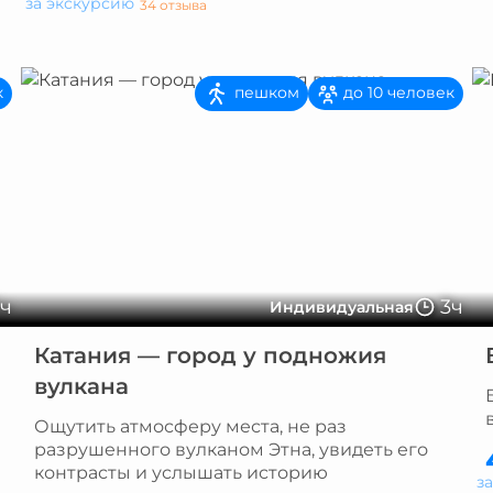
за экскурсию
34 отзыва
пешком
к
до 10 человек
5ч
3ч
Индивидуальная
Катания — город у подножия
вулкана
Ощутить атмосферу места, не раз
разрушенного вулканом Этна, увидеть его
контрасты и услышать историю
з