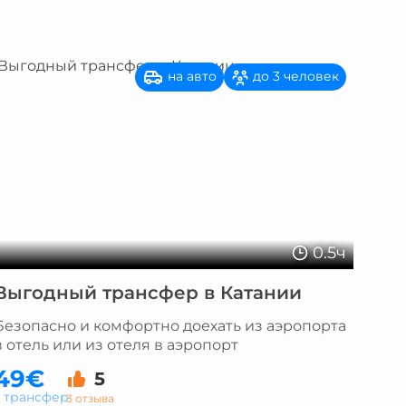
на авто
до 3 человек
0.5ч
Выгодный трансфер в Катании
Безопасно и комфортно доехать из аэропорта
в отель или из отеля в аэропорт
49€
5
а трансфер
3 отзыва