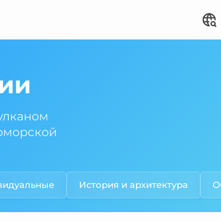
нии
улканом
номорской
видуальные
История и архитектура
О