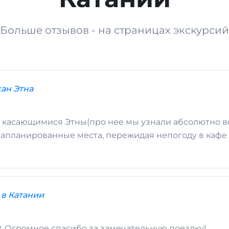
Больше отзывов - на страницах экскурсий
ан Этна
о касающимися Этны(про нее мы узнали абсолютно вс
запланированные места, пережидая непогоду в кафе -
в Катании
IP. Огромное спасибо за замечательную поездку!