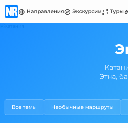
Направления
Экскурсии
Туры
Э
Катан
Этна, б
Все темы
Необычные маршруты