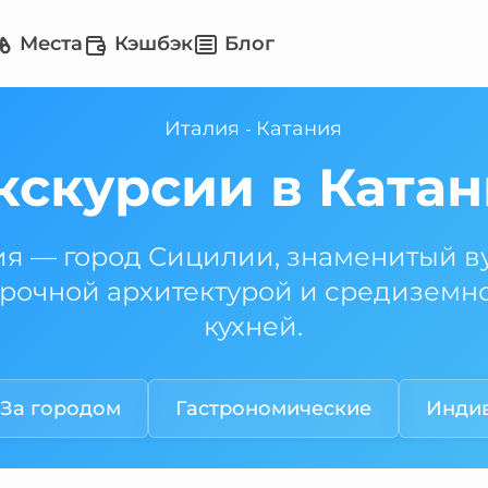
Места
Кэшбэк
Блог
Италия
Катания
-
кскурсии в Ката
ия — город Сицилии, знаменитый в
арочной архитектурой и средизем
кухней.
За городом
Гастрономические
Инди