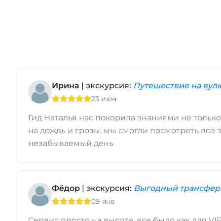
Ирина
| экскурсия:
Путешествие на вулк
23 июн
Гид Наталья нас покорила знаниями не тольк
на дождь и грозы, мы смогли посмотреть все 
незабываемый день
Фёдор
| экскурсия:
Выгодный трансфер 
09 янв
Сервис просто на высоте, все было как для V