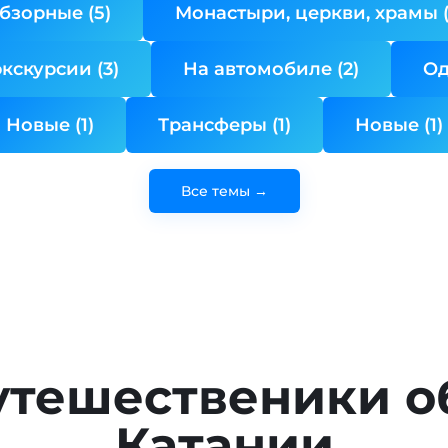
бзорные (5)
Монастыри, церкви, храмы (
кскурсии (3)
На автомобиле (2)
Од
Новые (1)
Трансферы (1)
Новые (1)
Все темы →
утешественики о
Катании