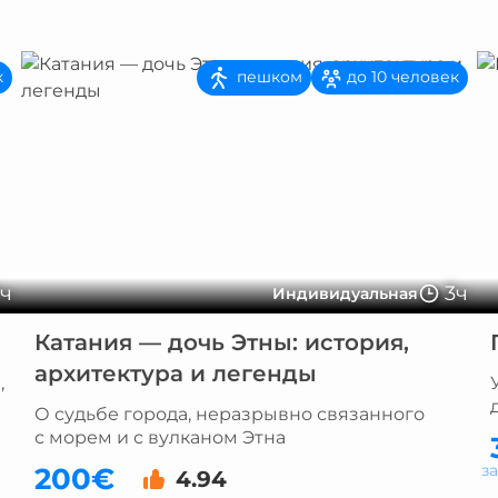
пешком
к
до 10 человек
5ч
3ч
Индивидуальная
Катания — дочь Этны: история,
архитектура и легенды
,
О судьбе города, неразрывно связанного
с морем и с вулканом Этна
з
200€
4.94