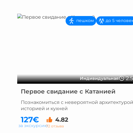
пешком
до 5 челове
2.
Индивидуальная
Первое свидание с Катанией
Познакомиться с невероятной архитектурой
историей и кухней
127€
4.82
за экскурсию
72 отзыва