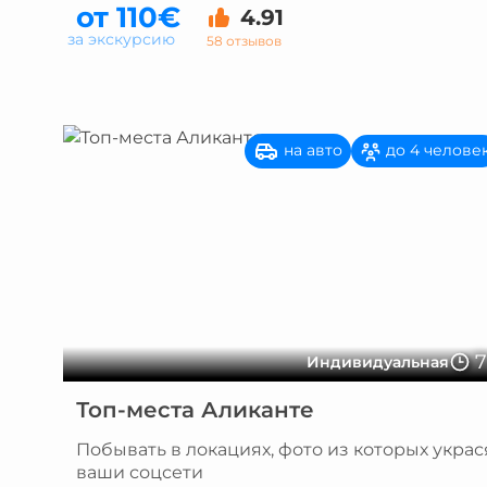
от 110€
4.91
за экскурсию
58 отзывов
на авто
до 4 челове
Индивидуальная
Топ-места Аликанте
Побывать в локациях, фото из которых украс
ваши соцсети