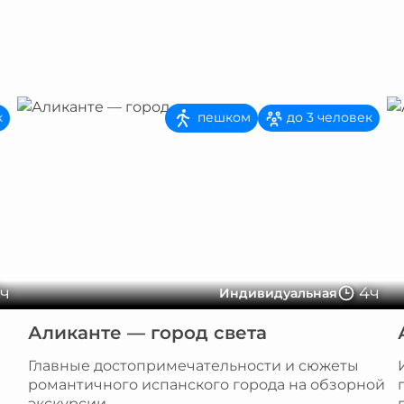
пешком
к
до 3 человек
3ч
4ч
Индивидуальная
Аликанте — город света
Главные достопримечательности и сюжеты
романтичного испанского города на обзорной
экскурсии