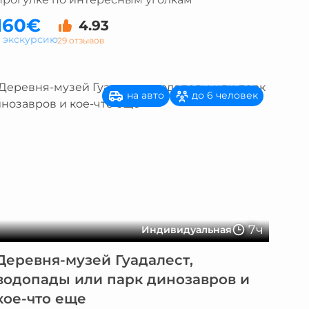
160€
4.93
а экскурсию
29 отзывов
на авто
до 6 человек
7ч
Индивидуальная
Деревня-музей Гуадалест,
водопады или парк динозавров и
кое-что еще