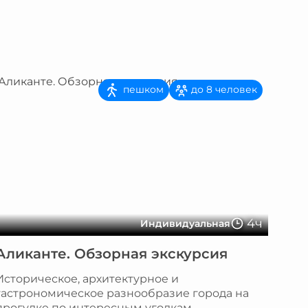
пешком
до 8 человек
4ч
Индивидуальная
Аликанте. Обзорная экскурсия
Историческое, архитектурное и
гастрономическое разнообразие города на
прогулке по интересным уголкам