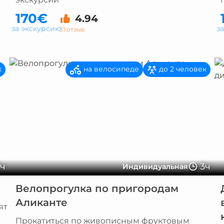
170€
4.94
за экскурсию
з
31 отзыв
на велосипеде
к
до 2 человек
7ч
3ч
Индивидуальная
Велопрогулка по пригородам
Аликанте
ят
Прокатиться по живописным фруктовым