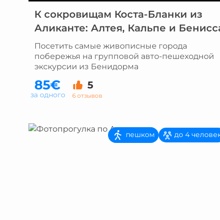
К сокровищам Коста-Бланки из
Аликанте: Алтея, Кальпе и Бенисс
Посетить самые живописные города
побережья на групповой авто-пешеходной
экскурсии из Бенидорма
85€
5
за одного
6 отзывов
пешком
до 4 челове