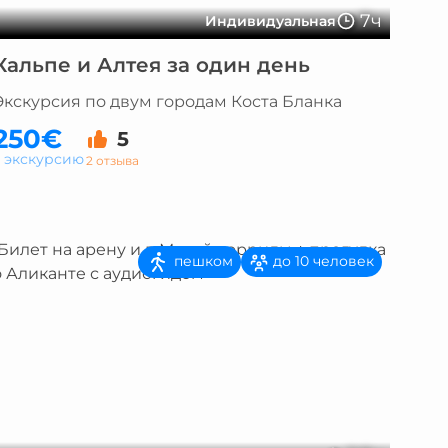
7ч
Индивидуальная
Кальпе и Алтея за один день
Экскурсия по двум городам Коста Бланка
250€
5
а экскурсию
2 отзыва
пешком
до 10 человек