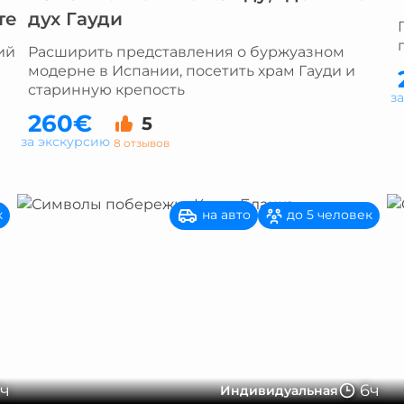
те
дух Гауди
ий
Расширить представления о буржуазном
модерне в Испании, посетить храм Гауди и
старинную крепость
з
260€
5
за экскурсию
8 отзывов
на авто
к
до 5 человек
7ч
6ч
Индивидуальная