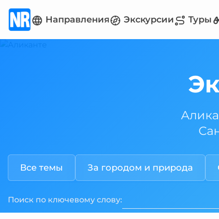
Направления
Экскурсии
Туры
Эк
Алика
Са
Все темы
За городом и природа
Поиск
по ключевому слову: