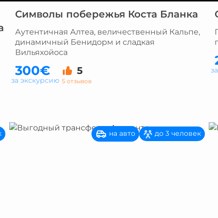
Символы побережья Коста Бланка
а
Аутентичная Алтеа, величественный Кальпе,
динамичный Бенидорм и сладкая
Вильяхойоса
300€
5
з
за экскурсию
5 отзывов
на авто
к
до 3 человек