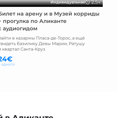
2.5ч
Индивидуальная
Билет на арену и в Музей корриды
+ прогулка по Аликанте
с аудиогидом
Зайти в казармы Пласа-де-Торос, а ещё
увидеть базилику Девы Марии, Ратушу
и квартал Санта-Круз
24€
а одного
 в Аликанте