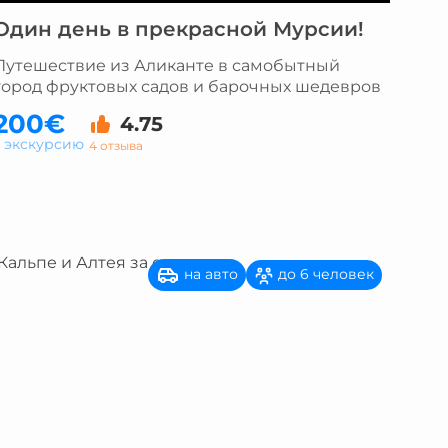
Один день в прекрасной Мурсии!
Путешествие из Аликанте в самобытный
город фруктовых садов и барочных шедевров
200€
4.75
а экскурсию
4 отзыва
на авто
до 6 человек