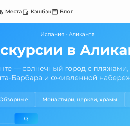
Места
Кэшбэк
Блог
Испания
Аликанте
-
скурсии в Алика
нте — солнечный город с пляжами,
нта-Барбара и оживленной набере
Обзорные
Монастыри, церкви, храмы