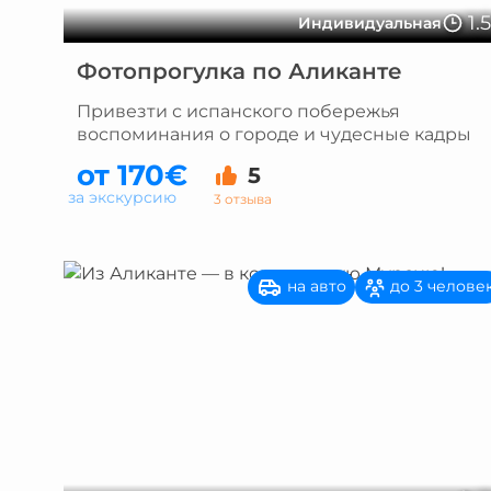
1.
Индивидуальная
Фотопрогулка по Аликанте
Привезти с испанского побережья
воспоминания о городе и чудесные кадры
от 170€
5
за экскурсию
3 отзыва
на авто
до 3 челове