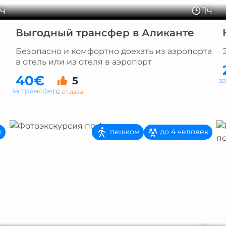
5ч
1ч
Выгодный трансфер в Аликанте
Безопасно и комфортно доехать из аэропорта
в отель или из отеля в аэропорт
40€
5
з
за трансфер
2 отзыва
пешком
к
до 4 человек