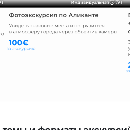
6ч
3ч
Индивидуальная
Фотоэкскурсия по Аликанте
Увидеть знаковые места и погрузиться
в атмосферу города через объектив камеры
го
100€
за экскурсию
з
 темы и форматы экскурсий