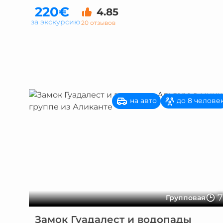
220€
4.85
за экскурсию
20 отзывов
на авто
до 8 челове
Групповая
Замок Гуадалест и водопады