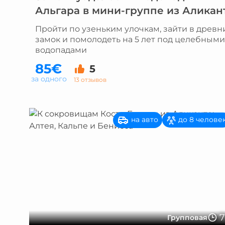
Альгара в мини-группе из Аликан
Пройти по узеньким улочкам, зайти в древн
замок и помолодеть на 5 лет под целебными
водопадами
85€
5
за одного
13 отзывов
на авто
до 8 челове
Групповая