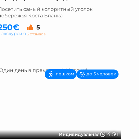
Посетить самый колоритный уголок
побережья Коста Бланка
250€
5
а экскурсию
6 отзывов
пешком
до 5 человек
4.5ч
Индивидуальная