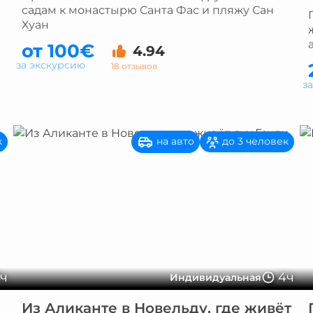
садам к монастырю Санта Фас и пляжу Сан
Хуан
от 100€
4.94
за экскурсию
18 отзывов
з
на авто
к
до 3 человек
7ч
4ч
Индивидуальная
Из Аликанте в Новельду, где живёт