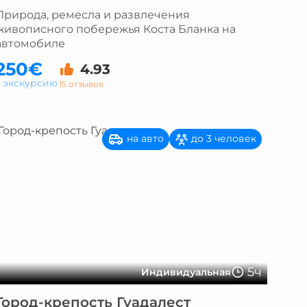
Природа, ремесла и развлечения
живописного побережья Коста Бланка на
автомобиле
250€
4.93
а экскурсию
15 отзывов
на авто
до 3 человек
5ч
Индивидуальная
Город-крепость Гуадалест