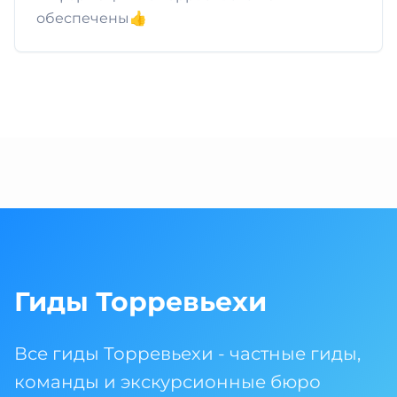
обеспечены👍
Гиды Торревьехи
Все гиды Торревьехи - частные гиды,
команды и экскурсионные бюро