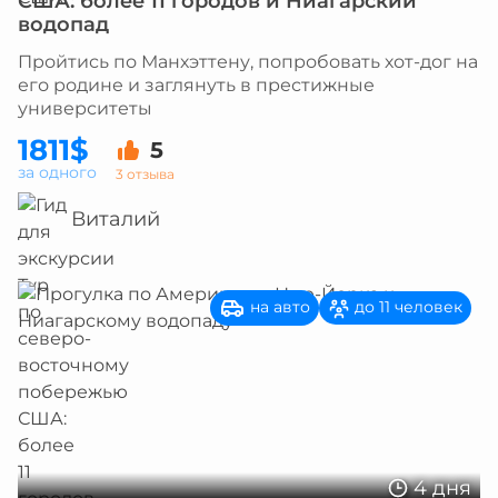
США: более 11 городов и Ниагарский
водопад
Пройтись по Манхэттену, попробовать хот-дог на
его родине и заглянуть в престижные
университеты
1811$
5
за одного
3 отзыва
Виталий
на авто
до 11 человек
4 дня