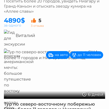
Посетить более 20 городов, увидеть Ниагару и
Гранд-Каньон и отыскать звезду кумира на
«Аллее славы»
4890$
5
за одного
3 отзыва
Виталий
на авто
до 11 человек
6 дней
Тур по северо-восточному побережью