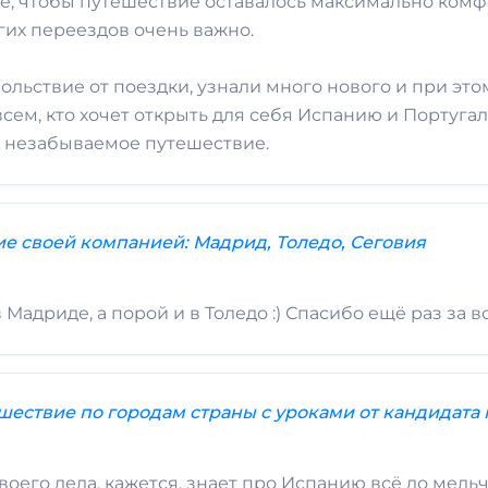
ё, чтобы путешествие оставалось максимально комф
гих переездов очень важно.
ьствие от поездки, узнали много нового и при этом
ем, кто хочет открыть для себя Испанию и Португал
то незабываемое путешествие.
е своей компанией: Мадрид, Толедо, Сеговия
Мадриде, а порой и в Толедо :) Спасибо ещё раз за вс
шествие по городам страны с уроками от кандидата 
оего дела, кажется, знает про Испанию всё до мель