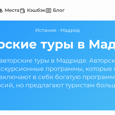
Места
Кэшбэк
Блог
Испания
Мадрид
-
рские туры в Ма
авторские туры в Мадриде. Авторски
скурсионные программы, которые мо
 включают в себя богатую програм
сий, но предлагают туристам боль