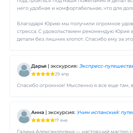
подстроиться под наши пожелания и делал вс
него удобная и комфортабельная, что для дол
Благодаря Юрию мы получили огромное удовол
стресса. С удовольствием рекомендую Юрия вс
детали без лишних хлопот. Спасибо ему за э
Дарья
| экскурсия:
Экспресс-путешестви
29 апр
Спасибо огромное! Мысленно я все еще там, в 
Анна
| экскурсия:
Учим испанский: путе
17 янв
Галина Александровна — настоящий мастер св