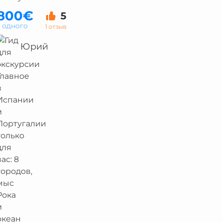
800€
5
а одного
1 отзыв
Юрий