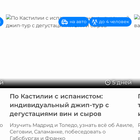
на авто
к
до 4 человек
ей
5 дней
По Кастилии с испанистом:
индивидуальный джип-тур с
дегустациями вин и сыров
о
Изучить Мадрид и Толедо, узнать всё об Авиле,
Сеговии, Саламанке, побеседовать о
Габсбургах и Франко