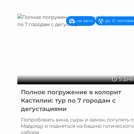
на авто
до 12 челове
5 дн
Полное погружение в колорит
Кастилии: тур по 7 городам с
дегустациями
Попробовать вина, сыры и хамон, погулять п
Мадриду и подняться на башню готического
собора