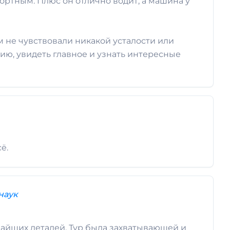
ортным. Плюс он отлично водит, а машина у
 не чувствовали никакой усталости или
ию, увидеть главное и узнать интересные
ё.
наук
чайших деталей. Тур была захватывающей и