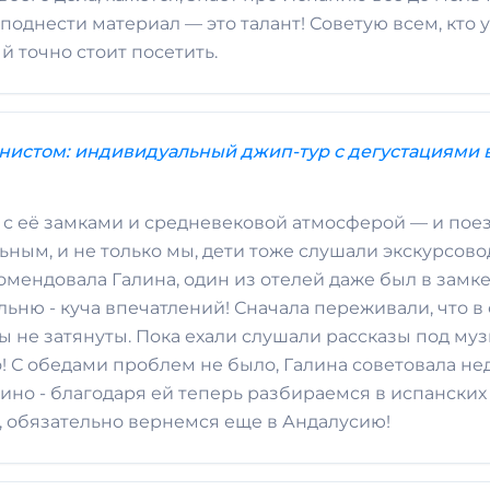
еподнести материал — это талант! Советую всем, кто
й точно стоит посетить.
анистом: индивидуальный джип-тур с дегустациями 
 с её замками и средневековой атмосферой — и пое
ьным, и не только мы, дети тоже слушали экскурсово
мендовала Галина, один из отелей даже был в замке
льню - куча впечатлений! Сначала переживали, что в
ды не затянуты. Пока ехали слушали рассказы под му
до! С обедами проблем не было, Галина советовала не
ино - благодаря ей теперь разбираемся в испанских
а, обязательно вернемся еще в Андалусию!