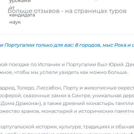
Больше отзывов - на страницах туров
и Португалии только для вас: 8 городов, мыс Рока и 
ой поездке по Испании и Португалии был Юрий. Дев
жное, чтобы мы успели увидеть как можно больше.
дрид, Толедо, Лиссабон, Порту и живописные окрес
осферой, сказочные замки в Синтре, уникальная дер
 «Дома Дракона»), а также древний монастырь тампл
жество храмов, монастырей и исторических памятник
ртугальской истории, культуре, традициях и обычаях