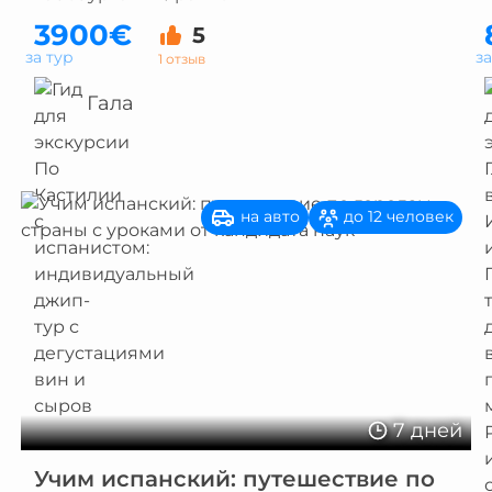
3900€
5
за тур
з
1 отзыв
Гала
на авто
до 12 человек
7 дней
Учим испанский: путешествие по