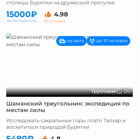
столицы Бурятии на дружеской прогулке
15000₽
4.98
за экскурсию
95 отзывов
на авто
до 10 человек
5ч
Групповая
Шаманский треугольник: экспедиция по
местам силы
Исследовать сакральные горы плато Тапхар и
восхититься природой Бурятии
5480₽
4.8