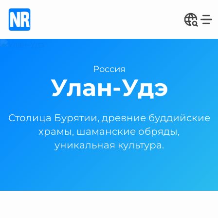
Россия
Улан-Удэ
Столица Бурятии, древние буддийские
храмы, шаманские обряды,
уникальная культура.