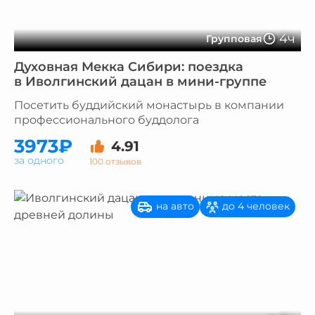
4ч
Групповая
Духовная Мекка Сибири: поездка
в Иволгинский дацан в мини-группе
Посетить буддийский монастырь в компании
профессионального буддолога
3973₽
4.91
за одного
100 отзывов
на авто
до 4 человек