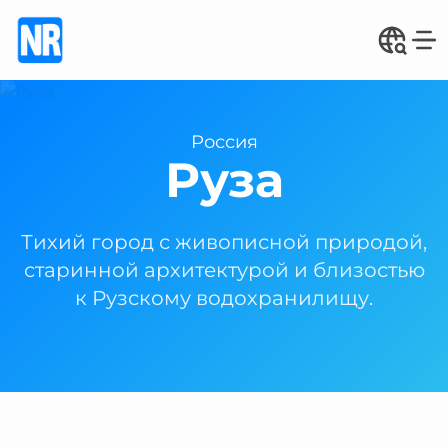
Россия
Руза
Тихий город с живописной природой,
старинной архитектурой и близостью
к Рузскому водохранилищу.