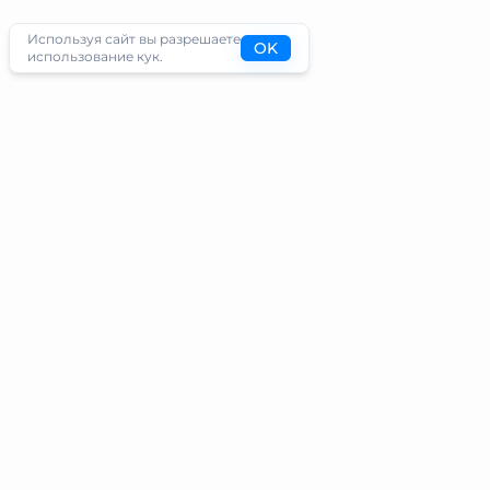
Используя сайт вы разрешаете
OK
использование кук.
Туристам
Информация
Направления
Блог
Экскурсии
О проекте