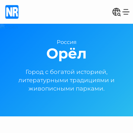
Россия
Орёл
Город с богатой историей,
литературными традициями и
живописными парками.