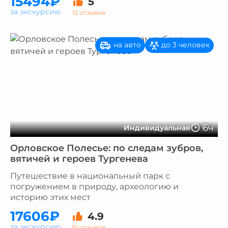
15494₽
5
за экскурсию
12 отзывов
на авто
до 3 человек
6ч
Индивидуальная
Орловское Полесье: по следам зубров,
вятичей и героев Тургенева
Путешествие в национальный парк с
погружением в природу, археологию и
историю этих мест
17606₽
4.9
за экскурсию
10 отзывов