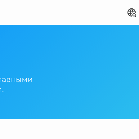
славными
.