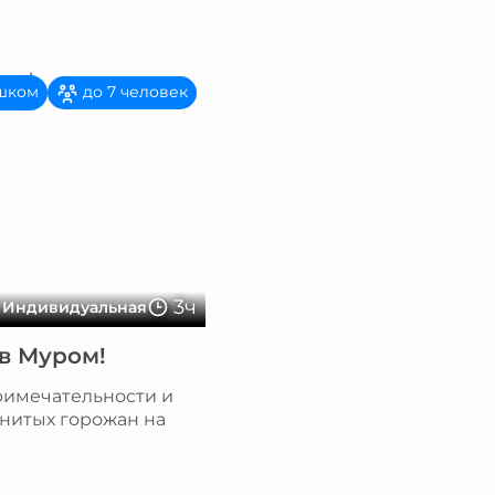
шком
до 7 человек
3ч
Индивидуальная
в Муром!
римечательности и
нитых горожан на