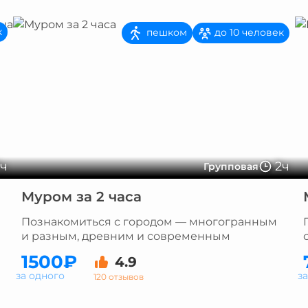
к
пешком
до 10 человек
3ч
2ч
Групповая
Муром за 2 часа
Познакомиться с городом — многогранным
и разным, древним и современным
1500₽
4.9
за одного
з
120 отзывов