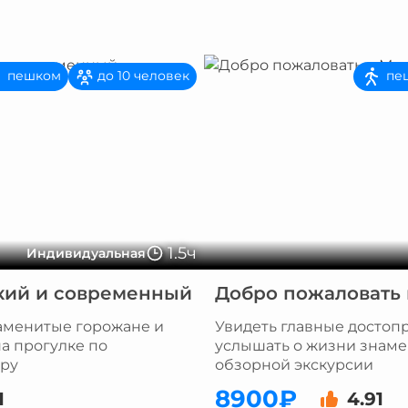
пешком
пе
до 10 человек
1.5ч
Индивидуальная
кий и современный
Добро пожаловать 
аменитые горожане и
Увидеть главные достоп
а прогулке по
услышать о жизни знаме
тру
обзорной экскурсии
8900₽
1
4.91