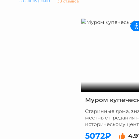
за экскурсию
138 отзывов
Муром купечес
Старинные дома, зн
местные предания н
историческому цен
5072₽
4.9