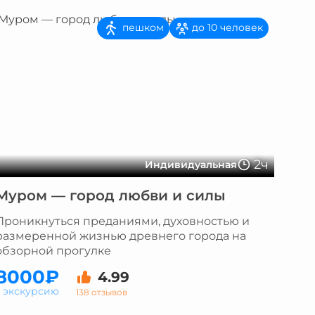
пешком
до 10 человек
2ч
Индивидуальная
Муром — город любви и силы
Проникнуться преданиями, духовностью и
размеренной жизнью древнего города на
обзорной прогулке
8000₽
4.99
а экскурсию
138 отзывов