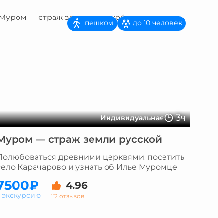
пешком
до 10 человек
3ч
Индивидуальная
Муром — страж земли русской
Полюбоваться древними церквями, посетить
село Карачарово и узнать об Илье Муромце
7500₽
4.96
а экскурсию
112 отзывов