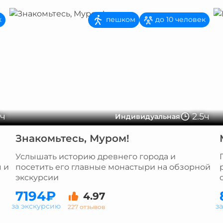
пешком
к
до 10 человек
2ч
2.5ч
Индивидуальная
Знакомьтесь, Муром!
Услышать историю древнего города и
 и
посетить его главные монастыри на обзорной
экскурсии
7194₽
4.97
за экскурсию
з
227 отзывов