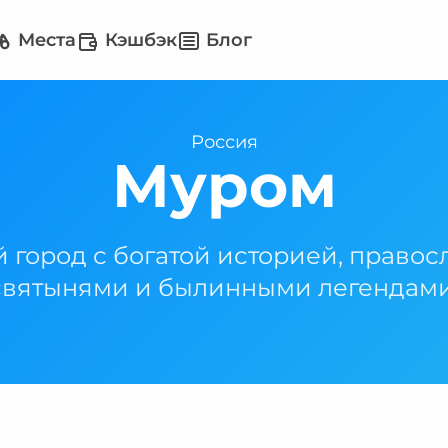
Места
Кэшбэк
Блог
Россия
Муром
 город с богатой историей, право
святынями и былинными легендами