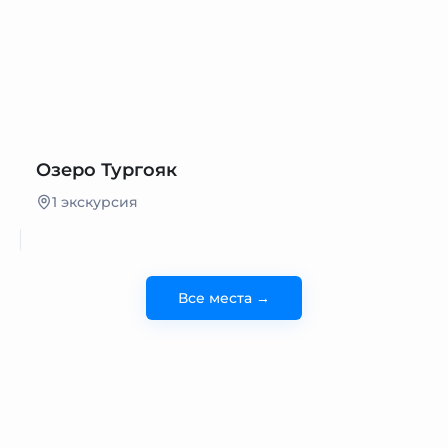
Озеро Тургояк
1 экскурсия
Все места →