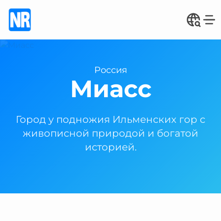
Россия
Миасс
Город у подножия Ильменских гор с
живописной природой и богатой
историей.