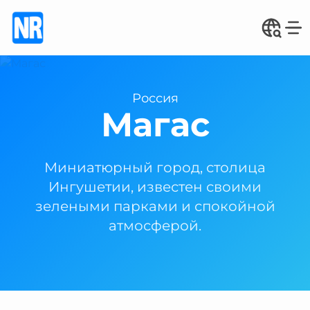
Россия
Магас
Миниатюрный город, столица
Ингушетии, известен своими
зелеными парками и спокойной
атмосферой.