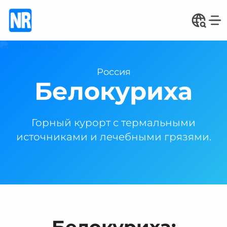
Россия
Белокуриха
Горный курорт с термальными
источниками и лечебными грязями.