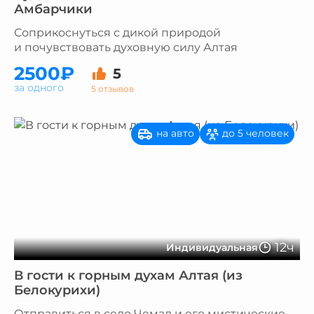
Амбарчики
Соприкоснуться с дикой природой
и почувствовать духовную силу Алтая
2500₽
5
за одного
5 отзывов
на авто
до 5 человек
12ч
Индивидуальная
В гости к горным духам Алтая (из
Белокурихи)
Отправиться в село Чемал и его мистические