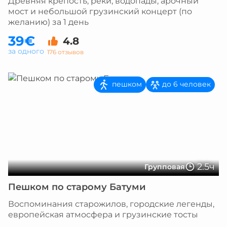
Древняя крепость, реки, водопады, арочный
мост и небольшой грузинский концерт (по
желанию) за 1 день
39€
4.8
за одного
176 отзывов
пешком
до 6 человек
2.5ч
Групповая
Пешком по старому Батуми
Воспоминания старожилов, городские легенды,
европейская атмосфера и грузинские тосты