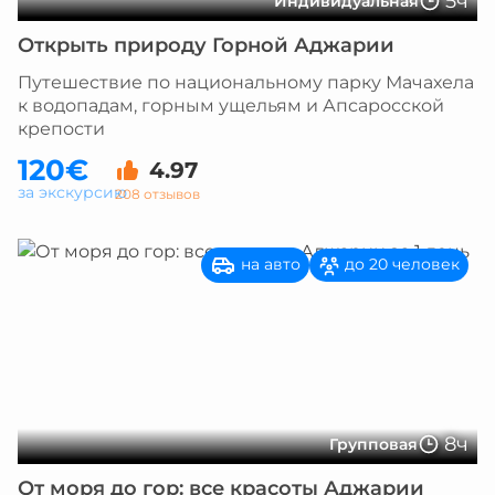
5ч
Индивидуальная
Открыть природу Горной Аджарии
Путешествие по национальному парку Мачахела
к водопадам, горным ущельям и Апсаросской
крепости
120€
4.97
за экскурсию
208 отзывов
на авто
до 20 человек
8ч
Групповая
От моря до гор: все красоты Аджарии