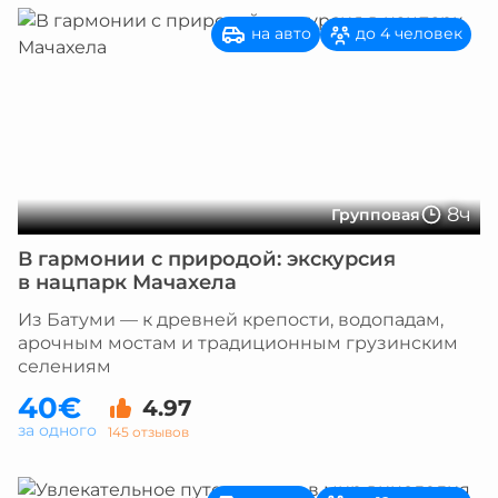
на авто
до 4 человек
8ч
Групповая
В гармонии с природой: экскурсия
в нацпарк Мачахела
Из Батуми — к древней крепости, водопадам,
арочным мостам и традиционным грузинским
селениям
40€
4.97
за одного
145 отзывов