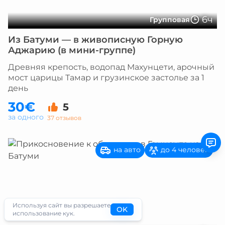
6ч
Групповая
Из Батуми — в живописную Горную
Аджарию (в мини-группе)
Древняя крепость, водопад Махунцети, арочный
мост царицы Тамар и грузинское застолье за 1
день
30€
5
за одного
37 отзывов
на авто
до 4 человек
Используя сайт вы разрешаете
OK
использование кук.