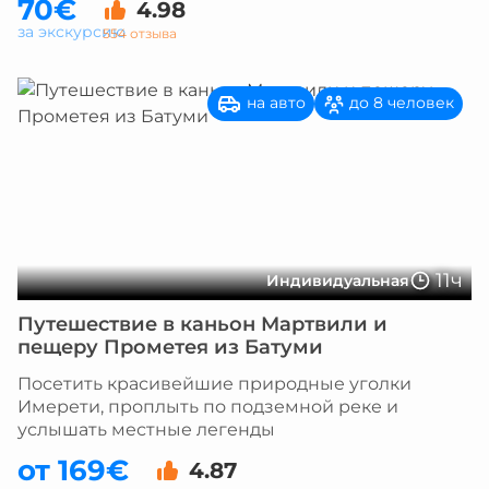
70€
4.98
за экскурсию
554 отзыва
на авто
до 8 человек
11ч
Индивидуальная
Путешествие в каньон Мартвили и
пещеру Прометея из Батуми
Посетить красивейшие природные уголки
Имерети, проплыть по подземной реке и
услышать местные легенды
от 169€
4.87