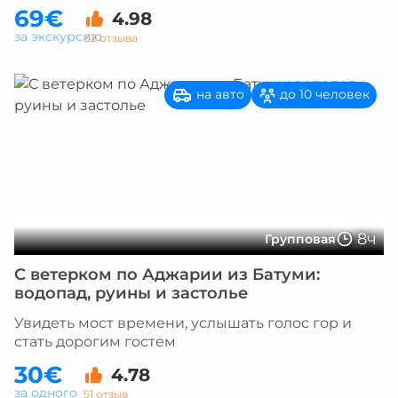
69€
4.98
за экскурсию
52 отзыва
на авто
до 10 человек
8ч
Групповая
С ветерком по Аджарии из Батуми:
водопад, руины и застолье
Увидеть мост времени, услышать голос гор и
стать дорогим гостем
30€
4.78
за одного
51 отзыв