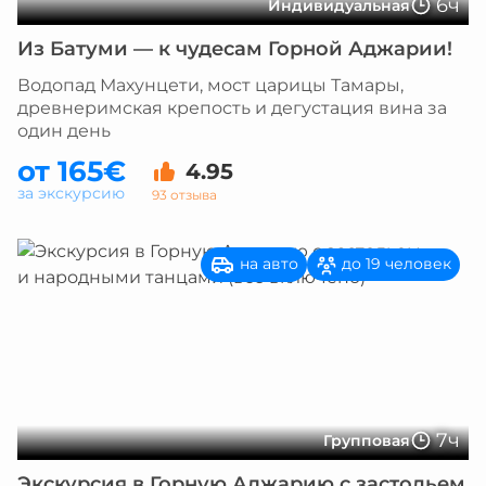
6ч
Индивидуальная
Из Батуми — к чудесам Горной Аджарии!
Водопад Махунцети, мост царицы Тамары,
древнеримская крепость и дегустация вина за
один день
от 165€
4.95
за экскурсию
93 отзыва
на авто
до 19 человек
7ч
Групповая
Экскурсия в Горную Аджарию с застольем