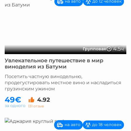
на авто
до 12 человек
4.5ч
Групповая
Увлекательное путешествие в мир
виноделия из Батуми
Посетить частную винодельню,
продегустировать местное вино и насладиться
грузинским ужином
49€
4.92
за одного
131 отзыв
на авто
до 18 человек