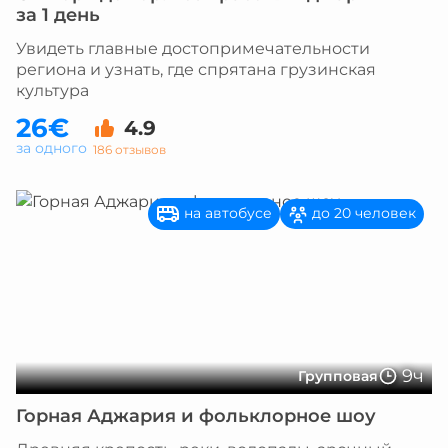
за 1 день
Увидеть главные достопримечательности
региона и узнать, где спрятана грузинская
культура
26€
4.9
за одного
186 отзывов
на автобусе
до 20 человек
9ч
Групповая
Горная Аджария и фольклорное шоу