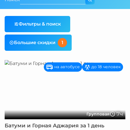
Фильтры & поиск
Большие скидки
1
на автобусе
до 18 человек
7ч
Групповая
Батуми и Горная Аджария за 1 день