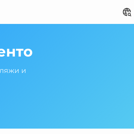
енто
пляжи и