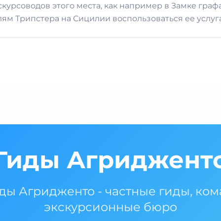
курсоводов этого места, как например в Замке гра
лям Трипстера на Сицилии воспользоваться ее услуг
Гиды Агриджент
ды Агридженто - частные гиды, ко
экскурсионные бюро