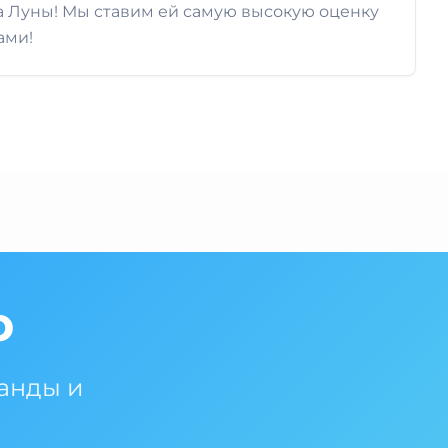
фа Луны! Мы ставим ей самую высокую оценку
ами!
о
манды и