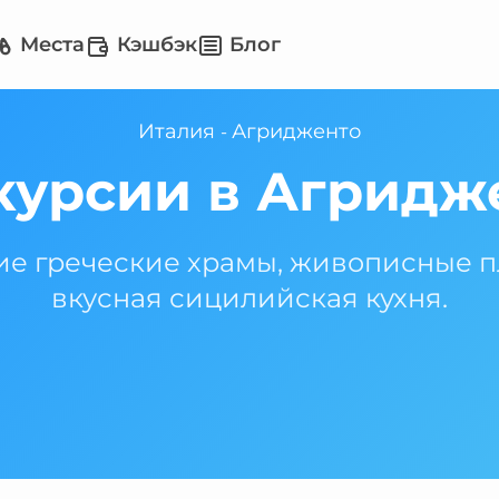
Места
Кэшбэк
Блог
Италия
Агридженто
-
курсии в Агридж
е греческие храмы, живописные 
вкусная сицилийская кухня.