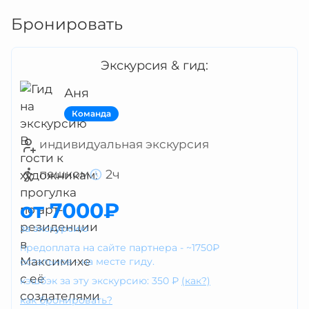
Бронировать
Экскурсия & гид:
Аня
Команда
индивидуальная экскурсия
2ч
пешком
от 7000₽
за экскурсию
предоплата на сайте партнера - ~1750₽
остальное - на месте гиду.
кэшбэк за эту экскурсию: 350 ₽
(как?)
как бронировать?