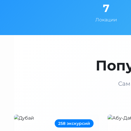
7
Локации
Поп
Сам
258 экскурсий