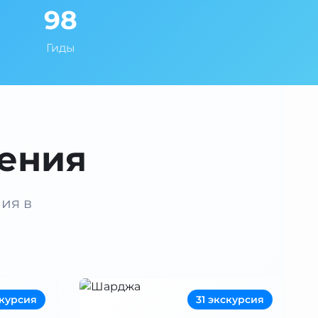
98
Гиды
ения
ия в
скурсия
31 экскурсия