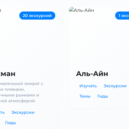
20 экскурсий
1 эк
ман
Аль-Айн
маленький эмират с
Изучать
Экскурсии
и пляжами,
ичными рынками и
Темы
Гиды
ной атмосферой.
ть
Экскурсии
Гиды