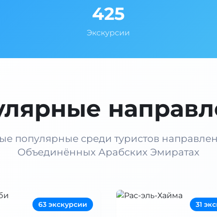
425
Экскурсии
улярные направл
ые популярные среди туристов направлен
Объединённых Арабских Эмиратах
63 экскурсии
31 эк