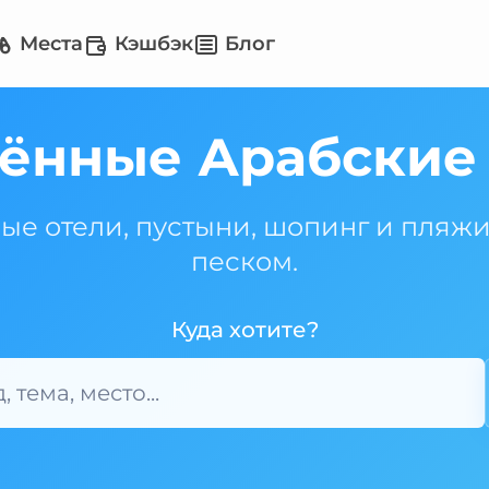
Места
Кэшбэк
Блог
ённые Арабские
е отели, пустыни, шопинг и пляжи
песком.
Куда хотите?