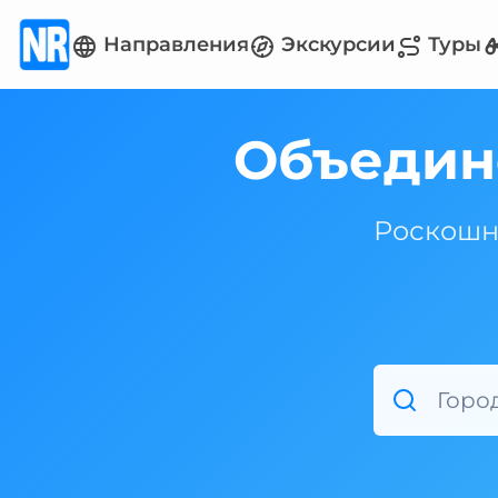
Направления
Экскурсии
Туры
Объедин
Роскошны