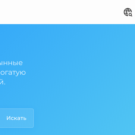
тынные
богатую
й.
Искать