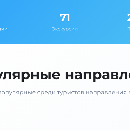
71
ции
Экскурсии
улярные направл
опулярные среди туристов направления 