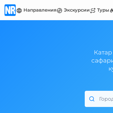
Направления
Экскурсии
Туры
Катар
сафари
к