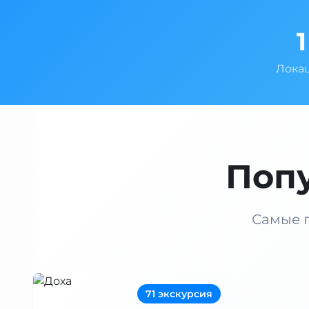
1
Лока
Поп
Самые п
71 экскурсия