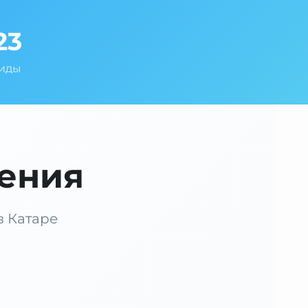
23
Гиды
ения
в Катаре