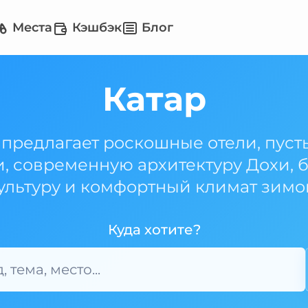
Места
Кэшбэк
Блог
Катар
 предлагает роскошные отели, пус
, современную архитектуру Дохи, 
ультуру и комфортный климат зимо
Куда хотите?