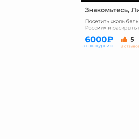
Знакомьтесь, Л
Посетить «колыбел
России» и раскрыть
6000₽
5
за экскурсию
8 отзыво