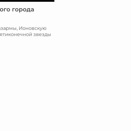
ого города
азармы, Ионовскую
пятиконечной звезды