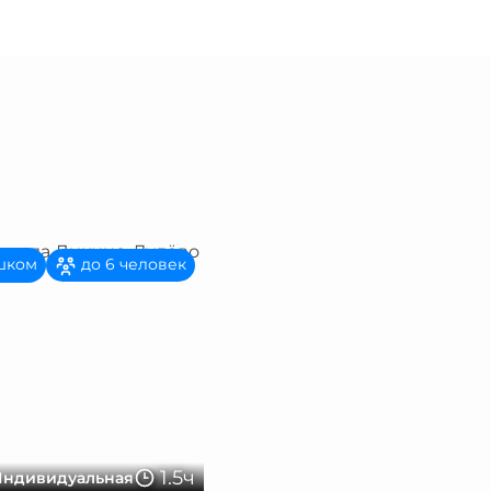
шком
до 6 человек
1.5ч
ндивидуальная