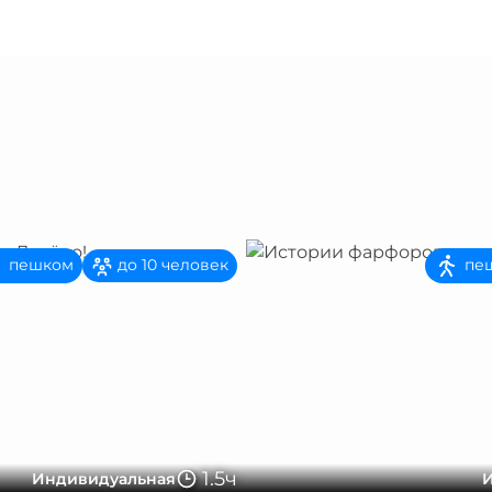
пешком
пе
до 10 человек
1.5ч
Индивидуальная
И