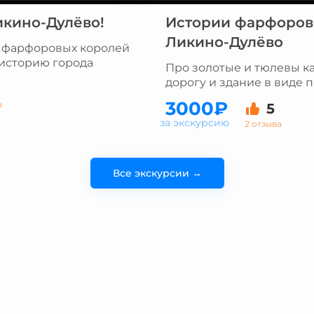
икино-Дулёво!
Истории фарфоров
Ликино-Дулёво
ь фарфоровых королей
 историю города
Про золотые и тюлевы к
дорогу и здание в виде 
3000₽
в
5
за экскурсию
2 отзыва
Все экскурсии →