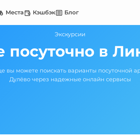
Места
Кэшбэк
Блог
Экскурсии
е посуточно в Ли
це вы можете поискать варианты посуточной а
Дулёво через надежные онлайн сервисы