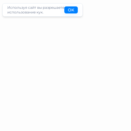
Используя сайт вы разрешаете
OK
использование кук.
Туристам
Информация
Направления
Блог
Экскурсии
О проекте