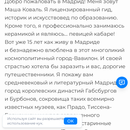
Добро пожаловать в Мадрид! Меня зовут
Маша Коваль. Я лицензированный гид,
историк и искусствовед по образованию.
Кроме того, я профессионально занимаюсь
керамикой и являюсь... певицей кабаре!
Вот уже 15 лет как живу в Мадриде
и безнадежно влюблена в этот многоликий
космополитичный город-Вавилон. И своей
страстью хотела бы заразить и вас, дорогие
путешественники. Я покажу вам
средневековый и литературный Мадрид,
город королевских династий Габсбургов
и Бурбонов, сокровища таких всемирно
известных музеев, как Прадо, Тиссена-
Борнемисы и музея современного
Используя сайт вы разрешаете
OK
искусства королевы Софии, старинные
использование кук.