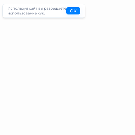
Используя сайт вы разрешаете
OK
использование кук.
Туристам
Информация
Направления
Блог
Экскурсии
О проекте