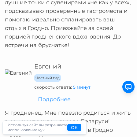
лучшие точки с сувенирами «не как у всех»,
подсказываю проверенные гастроместа и
помогаю идеально спланировать ваш
отдых в Гродно. Приезжайте за своей
порцией гродненского вдохновения. До
встречи на брусчатке!
Евгений
Частный гид
скорость ответа:
5 минут
Подробнее
Я гродненец. Мне повезло родиться и жить
в самом красивом городе Беларуси!
Используя сайт вы разрешаете
OK
Профессионально влюбляю в Гродно
использование кук.