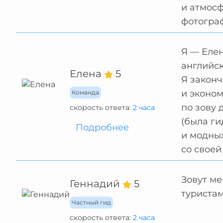
и атмосф
фотограф
Я — Елен
английск
Елена
5
Я закон
и эконом
Команда
по зову 
скорость ответа:
2 часа
(была ги
Подробнее
и модных
со своей
Зовут ме
Геннадий
5
туристам
Частный гид
скорость ответа:
2 часа