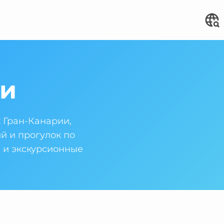
ии
 Гран-Канарии,
й и прогулок по
ы и экскурсионные