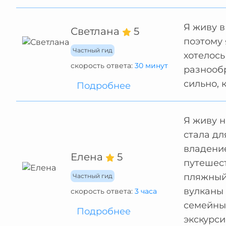
Я живу в
Светлана
5
поэтому 
Частный гид
хотелось
скорость ответа:
30 минут
разнообр
сильно, 
Подробнее
Я живу н
стала д
владение
Елена
5
путешест
пляжный 
Частный гид
вулканы 
скорость ответа:
3 часа
семейные
Подробнее
экскурси