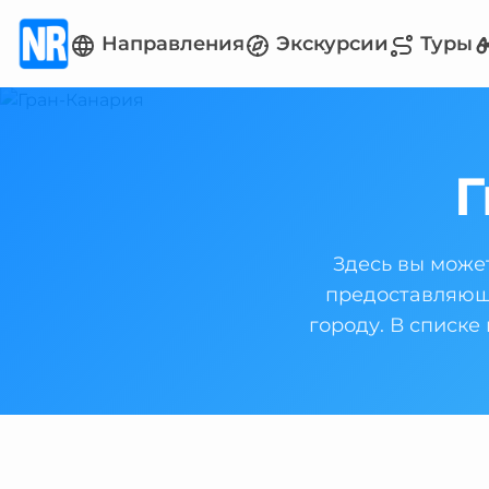
Направления
Экскурсии
Туры
Г
Здесь вы може
предоставляющи
городу. В списке