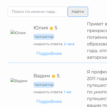
Найти
Привет в
Юлия
5
прекрасн
потаённы
Частный гид
образов
скорость ответа:
2 часа
года, от
Подробнее
авторски
Я профес
Вадим
5
2011 год
путешест
Частный гид
по умоп
скорость ответа:
1 час
путешест
Подробнее
ваших по