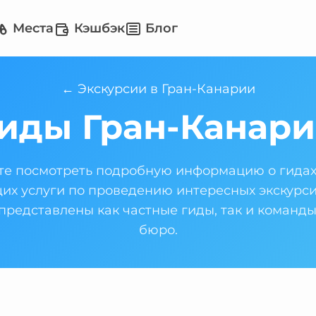
Места
Кэшбэк
Блог
← Экскурсии в Гран-Канарии
иды Гран-Канар
те посмотреть подробную информацию о гидах
х услуги по проведению интересных экскурси
 представлены как частные гиды, так и команд
бюро.