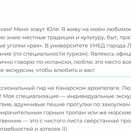
сем! Меня зовут Юля. Я живу на моём любимом
о знаю местные традиции и культуру, быт, пра
е уголки «рая». В университете УНЕД города 
ание (по специальности туризм). Являюсь офи
лично говорю по-испански, люблю это место в
е экскурсии, чтобы влюбить и вас!
сиональный гид на Канарском архипелаге. Люб
а! Моя специализация — индивидуальные экску
вие, вдумчивые пешие прогулки по закоулкам 
омрачительным горным тропам или же морски
венник — это с чистого листа свёрстанная пр
требностей и хотелок )))