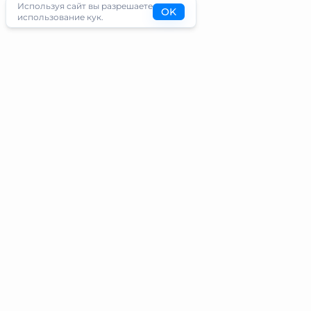
Используя сайт вы разрешаете
OK
использование кук.
Туристам
Информация
Направления
Блог
Экскурсии
О проекте
Туры
Контакты